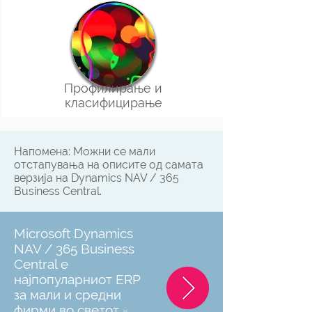
Профилирање и
класифицирање
Напомена: Можни се мали
отстапувања на описите од самата
верзија на Dynamics NAV / 365
Business Central.
Microsoft Dynamics
NAV / 365 Business
Central е
најпопуларниот ERP
за мали и средни
фирми во светот -