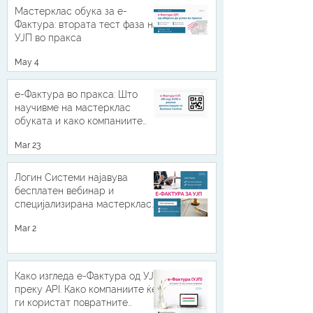
Мастерклас обука за е-
Фактура: втората тест фаза на
УЈП во пракса
May 4
е-Фактура во пракса: Што
научивме на мастерклас
обуката и како компаниите
можат да бидат подготвени
Mar 23
Логин Системи најавува
бесплатен вебинар и
специјализирана мастерклас
обука за е-Фактура УЈП 2026
Mar 2
Како изгледа е-Фактура од УЈП
преку API. Како компаниите ќе
ги користат повратните