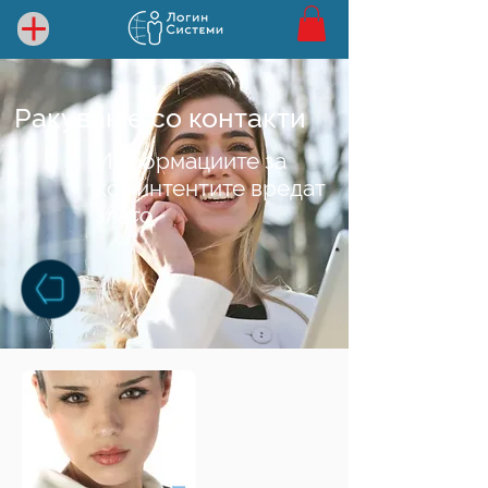
Ракување со контакти
Информациите за
коминтентите вредат
злато