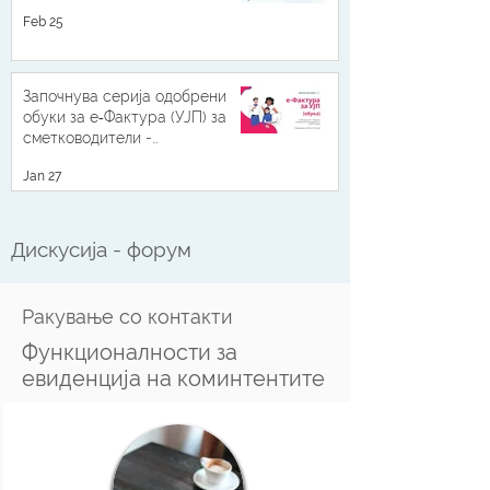
податоци од УЈП
Feb 25
Започнува серија одобрени
обуки за е‑Фактура (УЈП) за
сметководители -
континуирана професионална
Jan 27
усовршеност со 3 КПУ поени
Дискусија - форум
Ракување со контакти
Функционалности за
евиденција на коминтентите