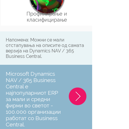
Профилирање и
класифицирање
Напомена: Можни се мали
отстапувања на описите од самата
верзија на Dynamics NAV / 365
Business Central.
Microsoft Dynamics
NAV / 365 Business
Central е
најпопуларниот ERP
за мали и средни
фирми во светот -
100.000 организации
работат со Business
Central.