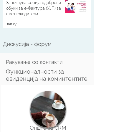
Започнува серија одобрени
обуки за е‑Фактура (УЈП) за
сметководители -
континуирана професионална
Jan 27
усовршеност со 3 КПУ поени
Дискусија - форум
Ракување со контакти
Функционалности за
евиденција на коминтентите
Општо за CRM