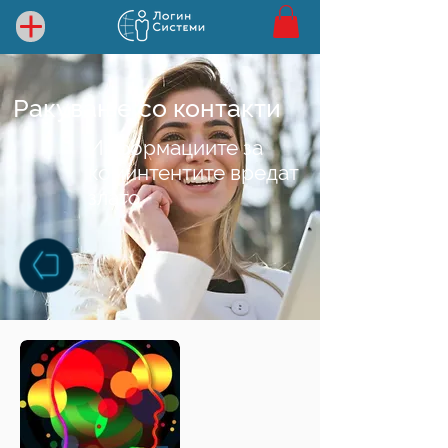
Ракување со контакти
Информациите за
коминтентите вредат
злато