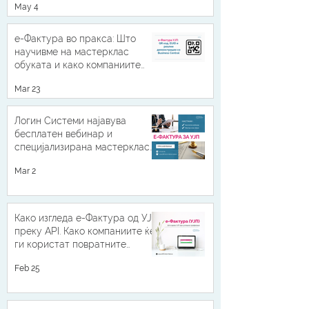
May 4
е-Фактура во пракса: Што
научивме на мастерклас
обуката и како компаниите
можат да бидат подготвени
Mar 23
Логин Системи најавува
бесплатен вебинар и
специјализирана мастерклас
обука за е-Фактура УЈП 2026
Mar 2
Како изгледа е-Фактура од УЈП
преку API. Како компаниите ќе
ги користат повратните
податоци од УЈП
Feb 25