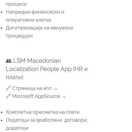
процеси
Напредни финансиски и
оперативни алатки
Дигитализација на мануелни
процедури
👥 LSM Macedonian
Localization People App (HR и
плати)
🔗 Страница на апп →
🔗 Microsoft AppSource →
Комплетна пресметка на плати
Податоци за вработени, договори,
додатоци