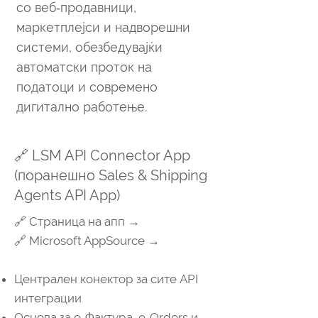
со веб‑продавници,
маркетплејси и надворешни
системи, обезбедувајќи
автоматски проток на
податоци и современо
дигитално работење.
🔗 LSM API Connector App
(поранешно Sales & Shipping
Agents API App)
🔗 Страница на апп →
🔗 Microsoft AppSource →
Централен конектор за сите API
интеграции
Основa за e‑Фактура, e‑Orders и