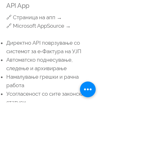
API App
🔗 Страница на апп →
🔗 Microsoft AppSource →
Директно API поврзување со
системот за e‑Фактура на УЈП
Автоматско поднесување,
следење и архивирање
Намалување грешки и рачна
работа
Усогласеност со сите законски
статуси
🏆 Сертификација