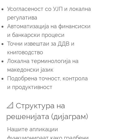
Усогласеност со УЈП и локална
регулатива
Автоматизација на финансиски
и банкарски процеси
Точни извештаи за ДДВ и
книговодство
Локална терминологија на
македонски јазик
Подобрена точност, контрола
и продуктивност
📐 Структура на
решенијата (дијаграм)
Нашите апликации
функционираат како градбени