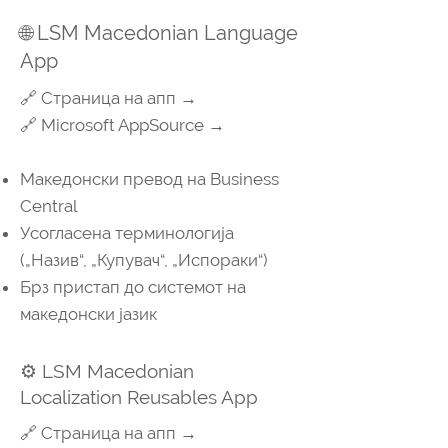
🌐 LSM Macedonian Language
App
🔗 Страница на апп →
🔗 Microsoft AppSource →
Македонски превод на Business
Central
Усогласена терминологија
(„Назив“, „Купувач“, „Испораки“)
Брз пристап до системот на
македонски јазик
⚙️ LSM Macedonian
Localization Reusables App
🔗 Страница на апп →