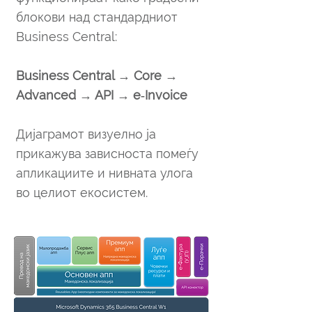
блокови над стандардниот
Business Central:
Business Central → Core →
Advanced → API → e‑Invoice
Дијаграмот визуелно ја
прикажува зависноста помеѓу
апликациите и нивната улога
во целиот екосистем.