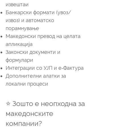
извештаи
Банкарски формати (увоз/
извоз) и автоматско
порамнување
Македонски превод на целата
апликација
Законски документи и
формулари
Интеграции со УЈП и e‑Фактура
Дополнителни алатки за
локални процеси
⭐ Зошто е неопходна за
македонските
компании?