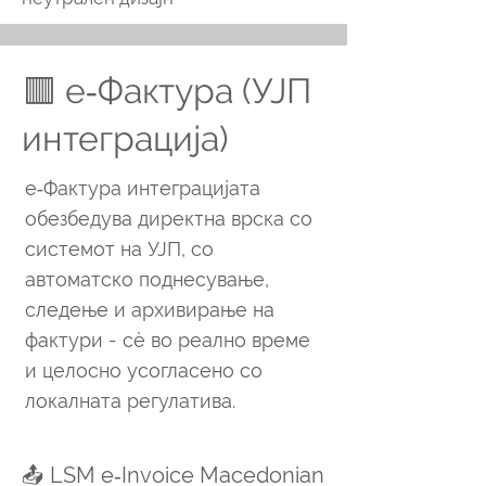
🟥 e‑Фактура (УЈП
интеграција)
e‑Фактура интеграцијата
обезбедува директна врска со
системот на УЈП, со
автоматско поднесување,
следење и архивирање на
фактури - сè во реално време
и целосно усогласено со
локалната регулатива.
📤 LSM e‑Invoice Macedonian