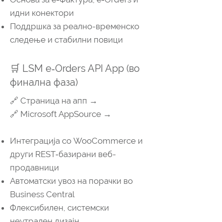
идни конектори
Поддршка за реално-временско
следење и стабилни повици
🛒 LSM e‑Orders API App (во
финална фаза)
🔗 Страница на апп →
🔗 Microsoft AppSource →
Интеграција со WooCommerce и
други REST‑базирани веб-
продавници
Автоматски увоз на порачки во
Business Central
Флексибилен, системски
неутрален дизајн