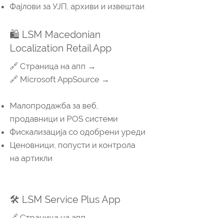
Фајлови за УЈП, архиви и извештаи
🛍️ LSM Macedonian
Localization Retail App
🔗 Страница на апп →
🔗 Microsoft AppSource →
Малопродажба за веб,
продавници и POS системи
Фискализација со одобрени уреди
Ценовници, попусти и контролa
на артикли
🛠️ LSM Service Plus App
🔗 Страница на апп →