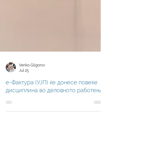
Venko Gligorov
Jul 25
е-Фактура (УЈП) ќе донесе повеќе
дисциплина во деловното работење