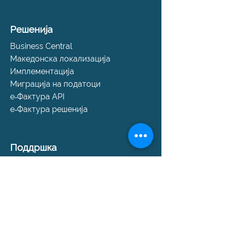
Решенија
Business Central
Македонска локализација
Имплементација
Миграција на податоци
е‑Фактура API
е‑Фактура решенија
Поддршка
Помош и поддршка
SLA пакети
Закажи консултација
Контакт