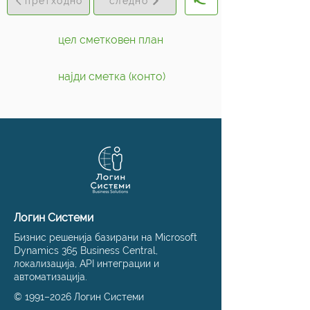
претходно
следно
цел сметковен план
најди сметка (конто)
Логин Системи
Бизнис решенија базирани на Microsoft
Dynamics 365 Business Central,
локализација, API интеграции и
автоматизација.
© 1991–2026 Логин Системи