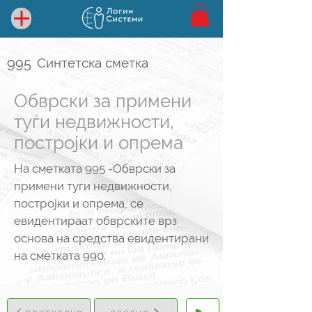
995
Синтетска сметка
Обврски за примени
туѓи недвижности,
постројки и опрема
На сметката 995 -Обврски за
примени туѓи недвижности,
постројки и опрема, се
евидентираат обврските врз
основа на средства евидентирани
на сметката 990.