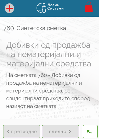
760
Синтетска сметка
Добивки од продажба
на нематеријални и
материјални средства
На сметката 760 - Добивки од
продажба на нематеријални и
материјални средства, се
евидентираат приходите според
називот на сметката.
претходно
следно