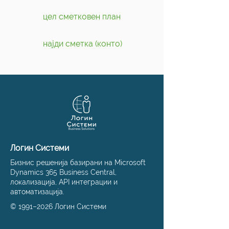
цел сметковен план
најди сметка (конто)
Логин Системи
Бизнис решенија базирани на Microsoft
Dynamics 365 Business Central,
локализација, API интеграции и
автоматизација.
© 1991–2026 Логин Системи