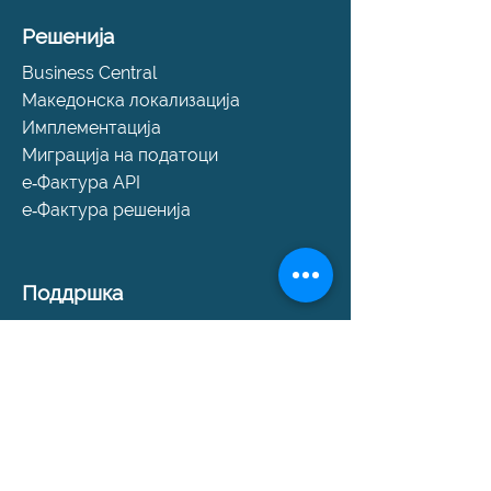
Решенија
Business Central
Македонска локализација
Имплементација
Миграција на податоци
е‑Фактура API
е‑Фактура решенија
Поддршка
Помош и поддршка
SLA пакети
Закажи консултација
Контакт