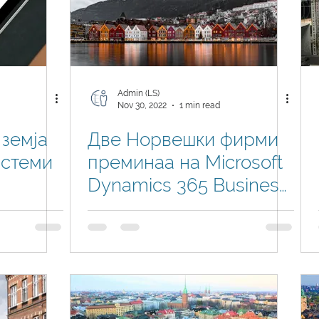
Admin (LS)
Nov 30, 2022
1 min read
 земја
Две Норвешки фирми
истеми
преминаа на Microsoft
Dynamics 365 Business
ness
Central
атниот