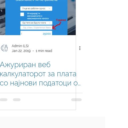
Admin (LS)
Jan 22, 2019
1 min read
Ажуриран веб
калкулаторот за плата
со најнови податоци од
Статистика