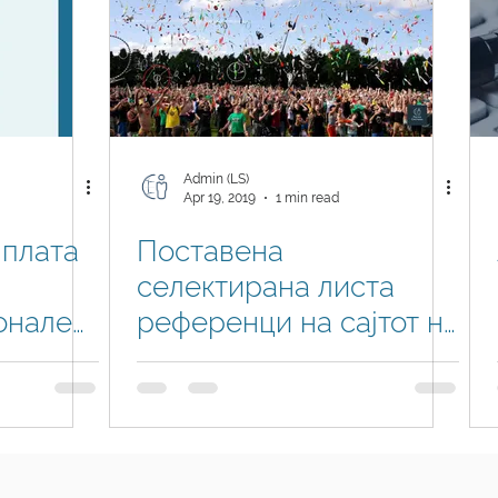
Admin (LS)
Apr 19, 2019
1 min read
 плата
Поставена
селектирана листа
онален
референци на сајтот на
ивна
Логин Системи