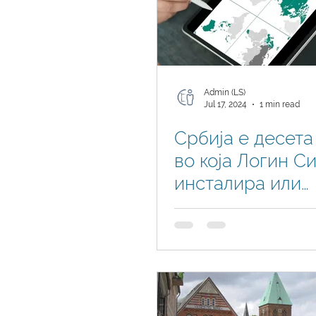
Admin (LS)
Jul 17, 2024
1 min read
Србија е десета
во која Логин С
инсталира или
опслужува Busi
Central во прив
сектор