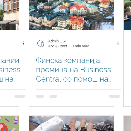
Admin (LS)
Apr 30, 2021
1 min read
пании
Финска компанија
siness
премина на Business
ш на
Central со помош на
Логин Системи