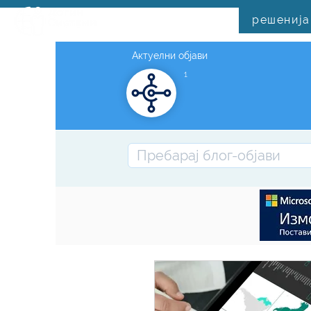
решенија
Актуелни објави
1