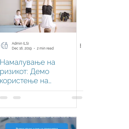
Admin (LS)
Dec 16, 2019
2 min read
Намалување на
ризикот: Демо
користење на
Dynamics NAV / 365
Business Central