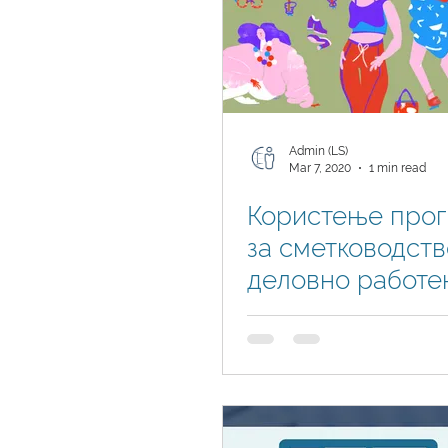
Admin (LS)
Mar 7, 2020
1 min read
Користење про
за сметководств
деловно работењ
е најпопуларен?