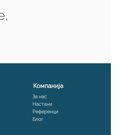
е,
Компанија
За нас
Настани
Референци
Блог