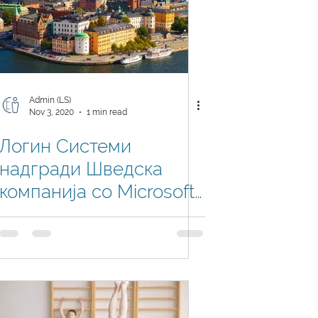
Admin (LS)
Nov 3, 2020
1 min read
Логин Системи
надгради Шведска
компанија со Microsoft
Dynamics 365 Business
Central