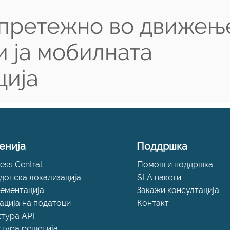
 претежно во движењ
и ја мобилната
ција
енија
Поддршка
ess Central
Помош и поддршка
донска локализација
SLA пакети
ементација
Закажи консултација
ација на податоци
Контакт
ктура API
ктура решенија