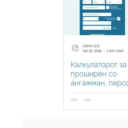
Admin (LS)
Apr 25, 2019
2 min read
Калкулаторот за
проширен со
ангажман, перс
данок на ефект
плата