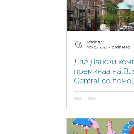
Admin (LS)
Nov 26, 2021
2 min read
Две Дански ком
преминаа на Bu
Central со помо
Логин Системи