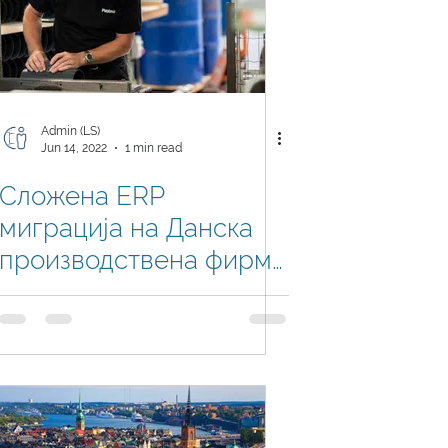
Admin (LS)
Jun 14, 2022
1 min read
Сложена ERP
миграција на Данска
производствена фирма
кон Business Central
изведена од Логин
Системи