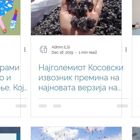
Admin (LS)
Dec 18, 2019
1 min read
грами
Најголемиот Косовски
о и
извозник премина на
е. Кој
најновата верзија на
Microsoft Dynamics
NAV