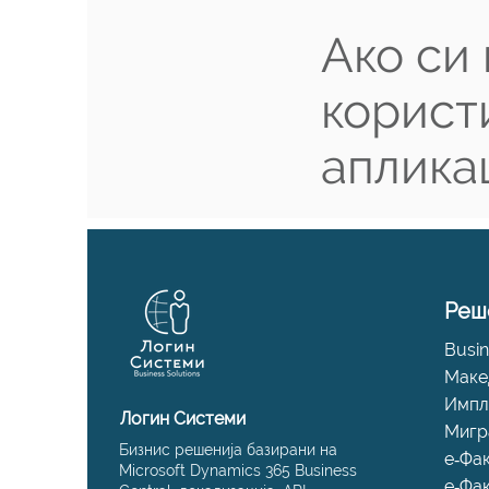
Ако си
корист
аплика
Реш
Busin
Маке
Импл
Логин Системи
Мигр
Бизнис решенија базирани на
е‑Фа
Microsoft Dynamics 365 Business
е‑Фа