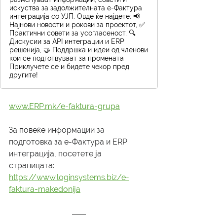
искуства за задолжителната е-Фактура
интеграција со УЈП. Овде ќе најдете: 📢
Најнови новости и рокови за проектот, ✅
Практични совети за усогласеност, 🔍
Дискусии за API интеграции и ERP
решенија, 🤝 Поддршка и идеи од членови
кои се подготвуваат за промената
Приклучете се и бидете чекор пред
другите!
www.ERP.mk/e-faktura-grupa
За повеќе информации за 
подготовка за е-Фактура и ERP 
интеграција, посетете ја 
страницата: 
https://www.loginsystems.biz/e-
faktura-makedonija