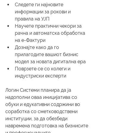
Следете ги најновите 
информации за рокови и 
правила на УЈП
Научете практични чекори за 
рачна и автоматска обработка 
на е-Фактури
Дознајте како да го 
прилагодите вашиот бизнис 
модел за новата дигитална ера
Поврзете се со колеги и 
индустриски експерти
Логин Системи планира да ја 
надополни оваа иницијатива со 
обуки и едукативни содржини во 
соработка со сметководствени 
институции, за да обезбеди 
навремена подготовка на бизнисите 
и професионалците.