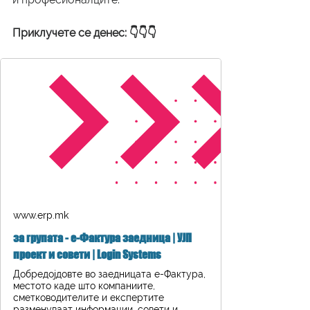
Приклучете се денес: 👇👇👇
www.erp.mk
за групата - е-Фактура заедница | УЈП
проект и совети | Login Systems
Добредојдовте во заедницата е-Фактура,
местото каде што компаниите,
сметководителите и експертите
разменуваат информации, совети и