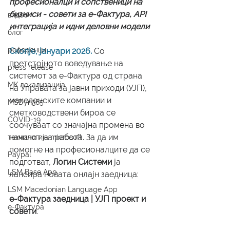
професионалци и сопственици на 
бизниси - совети за е-Фактура, API 
видео
интеграција и идни деловни модели
блог
референци
Скопје, јануари 2026.
 Со 
претстојното воведување на 
press release
системот за е-Фактура од страна 
МК локализација
на Управата за јавни приходи (УЈП), 
македонските компании и 
MSDyn365
сметководствени бироа се 
COVID-19
соочуваат со значајна промена во 
начинот на работа. За да им 
технологија microsoft
помогне на професионалците да се 
Paypal
подготват, 
Логин Системи
 ја 
LSM Base App
лансира новата онлајн заедница:
LSM Macedonian Language App
е-Фактура заедница | УЈП проект и 
е-Фактура
совети
.