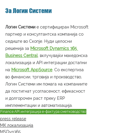
За Логин Системи
Логин Системи
 е сертифициран Microsoft 
партнер и консултантска компанија со 
седиште во Скопје. Нуди целосни 
решенија за 
Microsoft Dynamics 365 
Business Central
, вклучувајќи македонска 
локализација и API интеграции достапни 
на 
Microsoft AppSource
. Со експертиза 
во финансии, трговија и производство, 
Логин Системи им помага на компаниите 
да постигнат усогласеност, ефикасност 
и долгорочен раст преку ERP 
имплементации и автоматизација.
Finance
API интеграција
е-фактура
сметководство
press release
МК локализација
MSDyn365