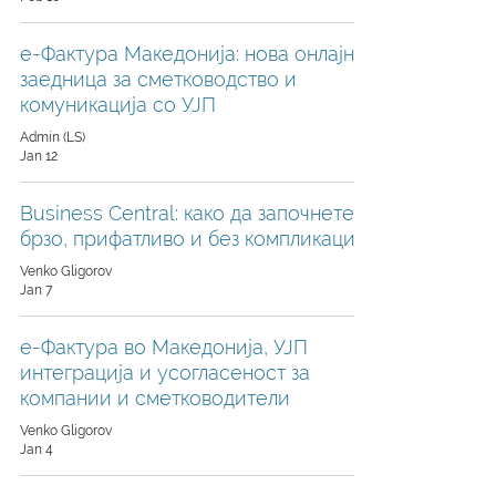
е-Фактура Македонија: нова онлајн
заедница за сметководство и
комуникација со УЈП
Admin (LS)
Jan 12
Business Central: како да започнете
брзо, прифатливо и без компликации
Venko Gligorov
Jan 7
е-Фактура во Македонија, УЈП
интеграција и усогласеност за
компании и сметководители
Venko Gligorov
Jan 4