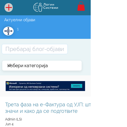
Актуелни објави
1
Трета фаза на е-Фактура од УЈП: што
значи и како да се подготвите
Admin (LS)
Jun 4