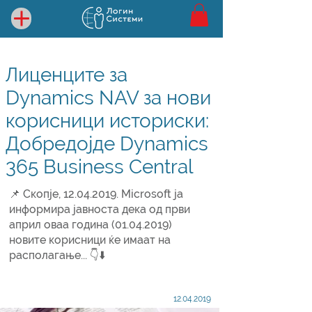
Лиценците за
Dynamics NAV за нови
корисници историски:
Добредојде Dynamics
365 Business Central
📌 Скопје,
12.04.2019
. Microsoft ја
информира јавноста дека од први
април оваа година
(01.04.2019)
новите корисници ќе имаат на
располагање... 👇⬇️
12.04.2019