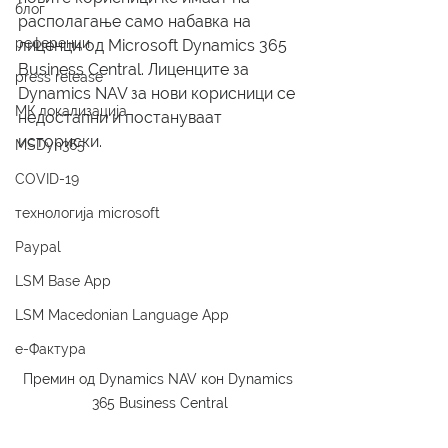
блог
располагање само набавка на 
референци
лиценци од Microsoft Dynamics 365 
Business Central. Лиценците за 
press release
Dynamics NAV за нови корисници се 
МК локализација
недостапни и постануваат 
историски.
MSDyn365
COVID-19
технологија microsoft
Paypal
LSM Base App
LSM Macedonian Language App
е-Фактура
Премин од Dynamics NAV кон Dynamics 
365 Business Central