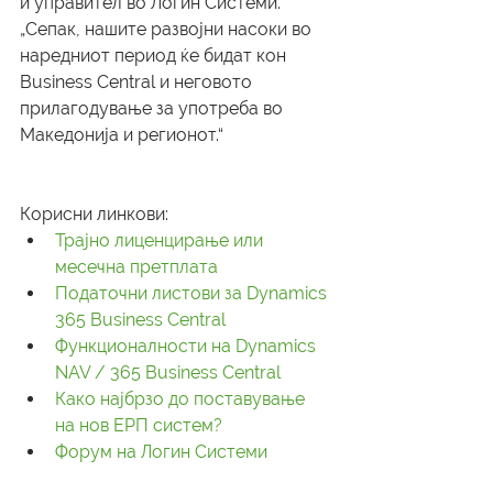
и управител во Логин Системи. 
„Сепак, нашите развојни насоки во 
наредниот период ќе бидат кон 
Business Central и неговото 
прилагодување за употреба во 
Македонија и регионот.“
Корисни линкови:
Трајно лиценцирање или 
месечна претплата
Податочни листови за Dynamics 
365 Business Central
Функционалности на Dynamics 
NAV / 365 Business Central
Како најбрзо до поставување 
на нов ЕРП систем?
Форум на Логин Системи