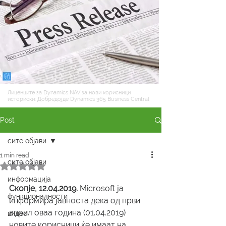
Лиценците за Dynamics NAV за нови корисници
историски: Добредојде Dynamics 365 Business Central
Post
сите објави
1 min read
сите објави
Rated NaN out of 5 stars.
информација
Скопје, 12.04.2019.
 Microsoft ја 
функционалности
информира јавноста дека од први 
април оваа година (01.04.2019) 
видео
новите корисници ќе имаат на 