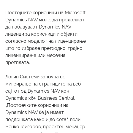
Постојните корисници на Microsoft 
Dynamics NAV може да продолжат 
да набавуваат Dynamics NAV 
лиценци за корисници и објекти 
согласно моделот на лиценцирање 
што го избрале претходно: трајно 
лиценцирање или месечна 
претплата.
Логин Системи започна со 
мигрирање на страниците на веб 
сајтот од Dynamics NAV кон 
Dynamics 365 Business Central. 
„Постоечките корисници на 
Dynamics NAV ќе ја имаат 
поддршката како и до сега“, вели 
Венко Глигоров, проектен менаџер 