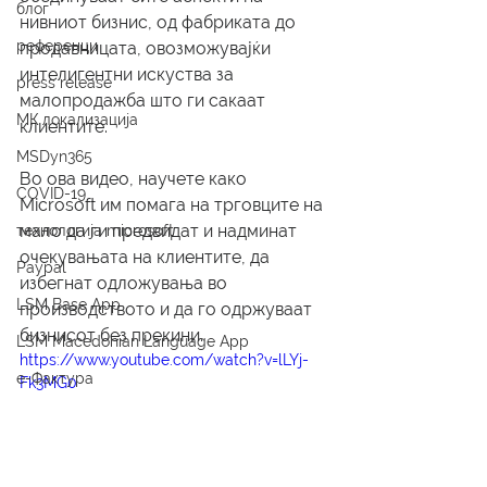
блог
нивниот бизнис, од фабриката до 
референци
продавницата, овозможувајќи 
интелигентни искуства за 
press release
малопродажба што ги сакаат 
МК локализација
клиентите.
MSDyn365
Во ова видео, научете како 
COVID-19
Microsoft им помага на трговците на 
мало да ги предвидат и надминат 
технологија microsoft
очекувањата на клиентите, да 
Paypal
избегнат одложувања во 
LSM Base App
производството и да го одржуваат 
бизнисот без прекини.
LSM Macedonian Language App
https://www.youtube.com/watch?v=lLYj-
е-Фактура
Fk3MG0