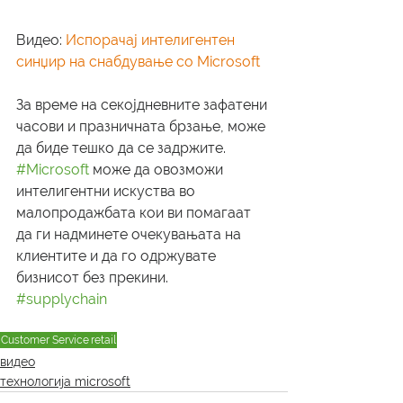
Видео: 
Испорачај интелигентен 
синџир на снабдување со Microsoft
За време на секојдневните зафатени 
часови и празничната брзање, може 
да биде тешко да се задржите. 
#Microsoft
 може да овозможи 
интелигентни искуства во 
малопродажбата кои ви помагаат 
да ги надминете очекувањата на 
клиентите и да го одржувате 
бизнисот без прекини.
#supplychain
Customer Service
retail
видео
технологија microsoft