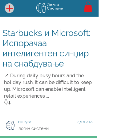
Starbucks и Microsoft:
Испорачаа
интелигентен синџир
на снабдување
📌 During daily busy hours and the
holiday rush, it can be difficult to keep
up. Microsoft can enable intelligent
retail experiences ...
👇⬇️
пишува:
27.01.2022
логин системи