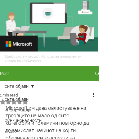
Starbucks и Microsoft: Испорачаа интелигентен
синџир на снабдување
Post
сите објави
1 min read
сите објави
Rated NaN out of 5 stars.
Microsoft им дава овластување на 
информација
трговците на мало од сите 
функционалности
категории и големини повторно да 
го замислат начинот на кој ги 
видео
обединуваат сите аспекти на 