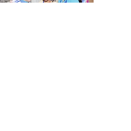
Програм за плата
Ако сте поголема организација,
модулот за пресметка на плата е
интегрален дел на Dynamics NAV /
365 Business Central.
прегледај тука