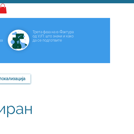
Најава
Трета фаза на е-Фактура
од УЈП: што значи и како
ра
да се подготвите
локализација
риран