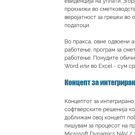
евиденција на уплати. Згор
прокнижи во сметководств
веројатност за грешки во
податоци. 
Во пракса, овие одвоени а
работење, програм за сме
работење. Понудите обично
Word или во Excel - сум ср
Концепт за интегрира
Концептот за интегрирано
софтверските решенија кои
доближам овој концепт поб
пишувам за процесот на п
Microsoft Dynamics NAV / 3