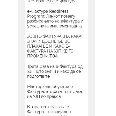
тестирање на е-Фактура
е-Фактура Readiness
Program: Линкот помеѓу
разбирањето на еФактура и
успешната имплементација
ЗОШТО ФАКТУРА „НА РАКА“
ЗНАЧИ ДОЦНЕЊЕ ВО
ПЛАЌАЊЕ И КАКО Е-
ФАКТУРА НА УЈП ЌЕ ГО
ПРОМЕНИ ТОА
Трета фаза на е-Фактура од
УЈП: што значи и како да се
подготвите
Мастерклас обука за е-
Фактура: втората тест фаза
на УЈП во пракса
Втора тест фаза на е-
Фактура - официјално