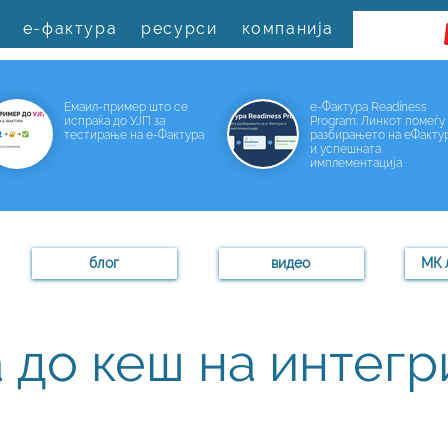
е-фактура
ресурси
компанија
Емаил-пример што се
е-Фактура Readiness
испраќа до УЈП за
Program: Линкот помеѓу
тестирање на е-Фактура
разбирањето на еФакту
и успешната
имплементација
блог
видео
МК 
 до кеш на интег