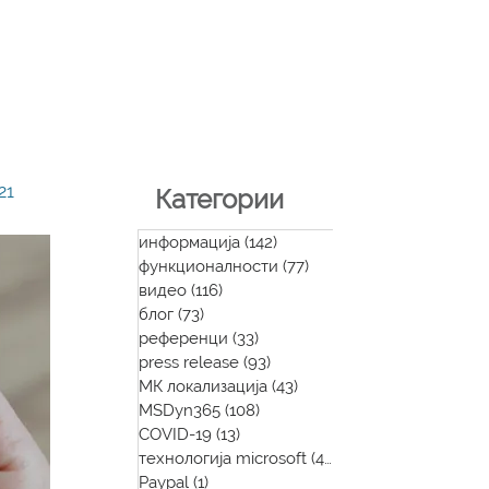
21
Категории
информација
(142)
142 posts
функционалности
(77)
77 posts
видео
(116)
116 posts
блог
(73)
73 posts
референци
(33)
33 posts
press release
(93)
93 posts
МК локализација
(43)
43 posts
MSDyn365
(108)
108 posts
COVID-19
(13)
13 posts
технологија microsoft
(48)
48 posts
Paypal
(1)
1 post