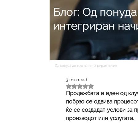
Од понуда до кеш на интегриран начин
3 min read
Rated NaN out of 5 stars.
Продажбата е еден од клуч
побрзо се одвива процесо
ќе се создадат услови за 
производот или услугата. 