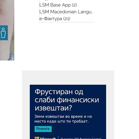
LSM Base App
(2)
2 posts
LSM Macedonian Language App
(1)
1 post
е-Фактура
(21)
21 post