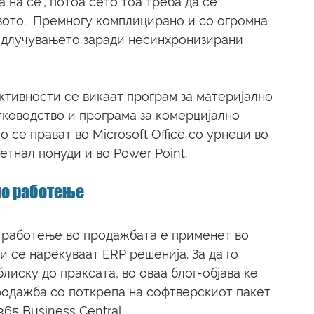
а на се', потоа сето тоа треба да се 
ото.  Премногу комплицирано и со огромна 
 одлучувањето заради несинхронизирани 
ктивности се викаат програм за материјално 
тководство и програма за комерцијално 
 се прават во Microsoft Office со урнеци во 
етнал понуди и во Power Point.
но работење
 работење во продажбата е применет во 
 се нарекуваат ERP решенија. За да го 
лиску до праксата, во оваа блог-објава ќе 
родажба со поткрепа на софтверскиот пакет 
65 Business Central. 