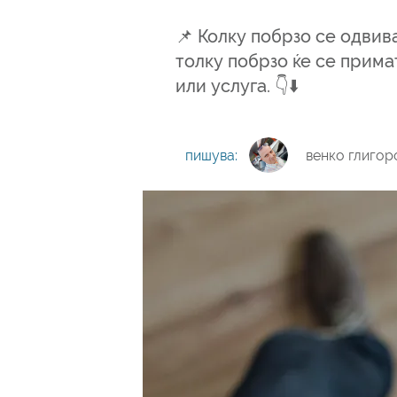
📌 Колку побрзо се одви
толку побрзо ќе се прима
или услуга. 👇⬇️
пишува:
венко глигор