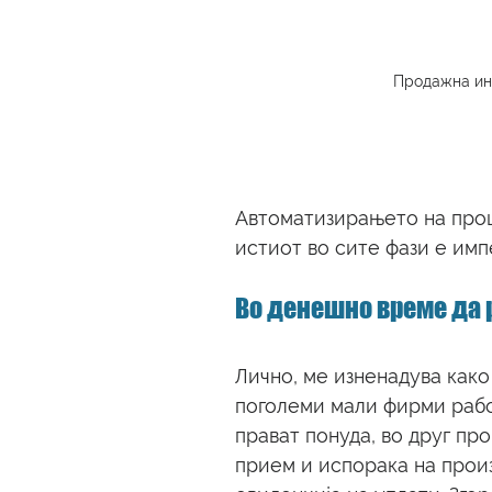
Продажна инк
Автоматизирањето на проц
истиот во сите фази е имп
Во денешно време да р
Лично, ме изненадува како
поголеми мали фирми работ
прават понуда, во друг пр
прием и испорака на произ