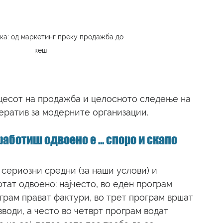
а: од маркетинг преку продажба до 
кеш
есот на продажба и целосното следење на 
ератив за модерните организации. 
аботиш одвоено е ... споро и скапо
 сериозни средни (за наши услови) и 
ат одвоено: најчесто, во еден програм 
ограм прават фактури, во трет програм вршат 
води, а често во четврт програм водат 