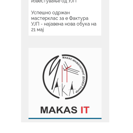
известување од УЈП
Успешно одржан
мастерклас за е Фактура
УЈП - најавена нова обука на
21 мај