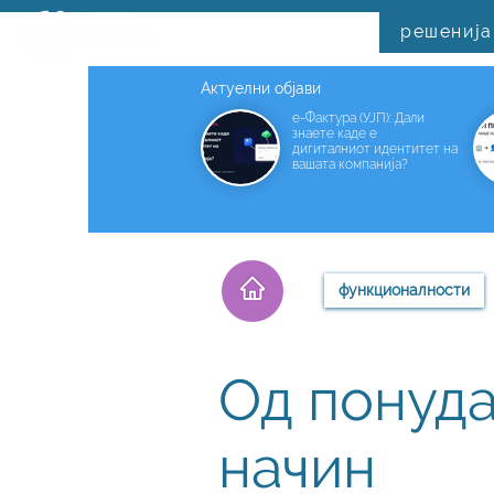
решенија
Актуелни објави
е-Фактура (УЈП): Дали
знаете каде е
дигиталниот идентитет на
вашата компанија?
функционалности
Од понуда
начин