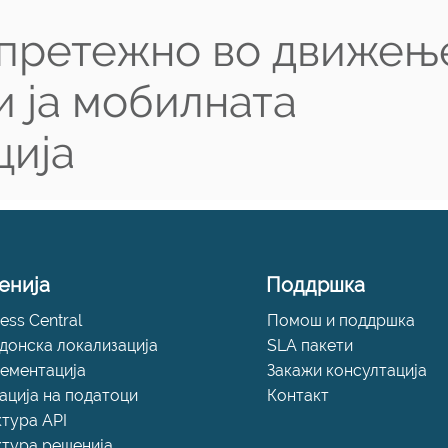
 претежно во движењ
и ја мобилната
ција
енија
Поддршка
ess Central
Помош и поддршка
донска локализација
SLA пакети
ементација
Закажи консултација
ација на податоци
Контакт
ктура API
ктура решенија