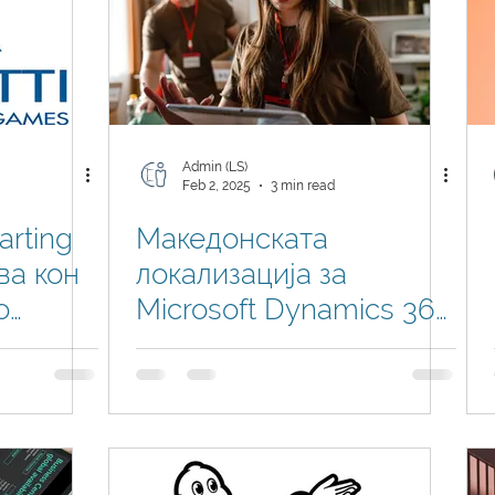
Admin (LS)
Feb 2, 2025
3 min read
arting
Македонската
ва кон
локализација за
о
Microsoft Dynamics 365
Business Central сега е
во живо на Microsoft
AppSource!