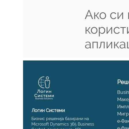
Ако си
корист
аплика
Реш
Busin
Маке
Импл
Логин Системи
Мигр
Бизнис решенија базирани на
е‑Фа
Microsoft Dynamics 365 Business
е‑Фа