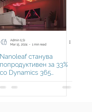
Admin (LS)
Mar 15, 2024
1 min read
Nanoleaf станува
попродуктивен за 33%
со Dynamics 365
Business Central