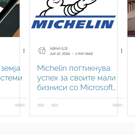
Admin (LS)
Jun 10, 2024
1 min read
 земја
Michelin поттикнува
истеми
успех за своите мали
бизниси со Microsoft
ness
Dynamics 365 Business
атниот
Central