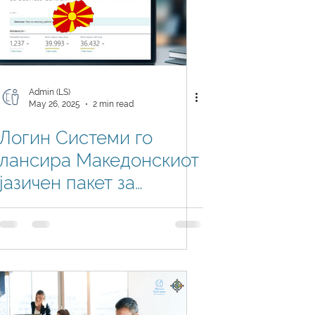
Admin (LS)
May 26, 2025
2 min read
Логин Системи го
лансира Македонскиот
јазичен пакет за
Microsoft Dynamics 365
Business Central 2025
Wave 1