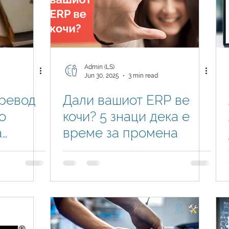
Admin (LS)
Jun 30, 2025
3 min read
ревод
Дали вашиот ERP ве
о
кочи? 5 знаци дека е
а
време за промена
ness