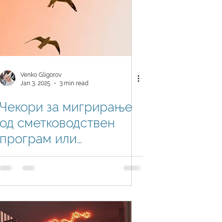
Venko Gligorov
Jan 3, 2025
3 min read
Чекори за мигрирање
од сметководствен
програм или
надградба од Navision
/ Dynamics NAV во
Business Central