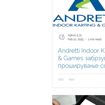
Admin (LS)
Feb 10, 2025
1 min read
Andretti Indoor K
& Games забрзу
проширување с
Business Central