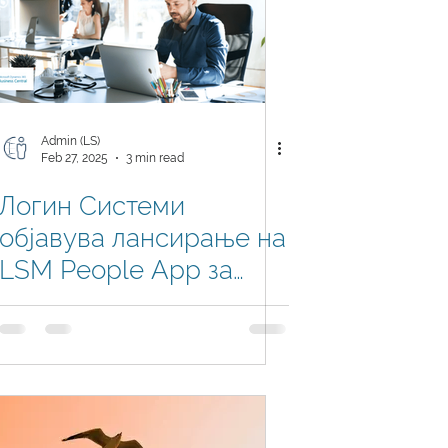
Admin (LS)
Feb 27, 2025
3 min read
Логин Системи
објавува лансирање на
LSM People App за
Microsoft Dynamics 365
Business Central