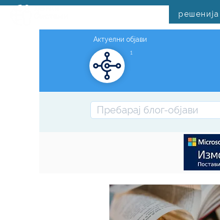
решенија
Актуелни објави
1