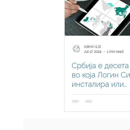
Admin (LS)
Jul 17, 2024
1 min read
Србија е десета
во која Логин С
инсталира или
опслужува Busi
Central во прив
сектор