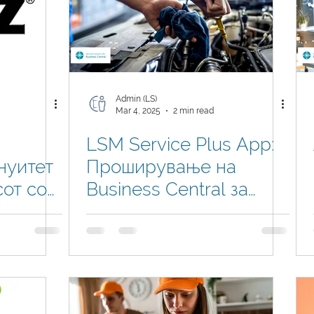
Admin (LS)
Mar 4, 2025
2 min read
LSM Service Plus App:
нуитет
Проширување на
сот со
Business Central за
usiness
сервисни центри во
Македонија