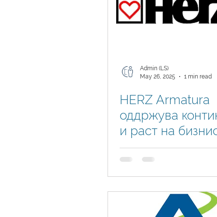
Admin (LS)
May 26, 2025
1 min read
HERZ Armatura
оддржува конти
и раст на бизни
Dynamics 365 B
Central