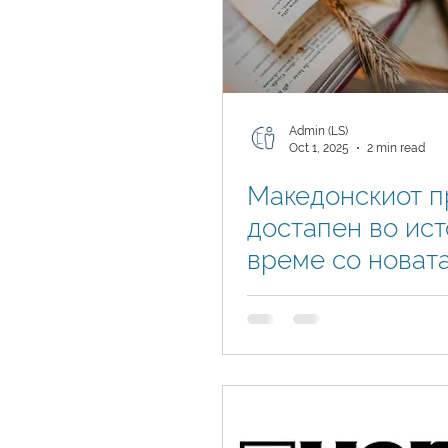
Admin (LS)
Oct 1, 2025
2 min read
Македонскиот п
достапен во ист
време со новат
верзија на Busi
Central