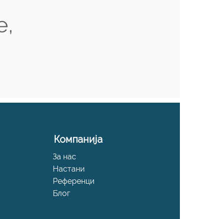
е,
Компанија
За нас
Настани
Референци
Блог