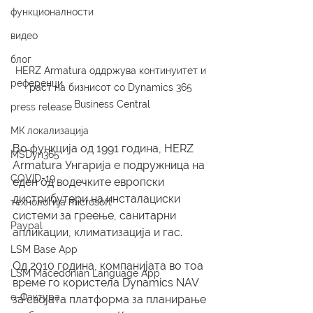
функционалности
видео
блог
HERZ Armatura оддржува континуитет и 
референци
раст на бизнисот со Dynamics 365 
Business Central
press release
МК локализација
Во функција од 1991 година, HERZ 
MSDyn365
Armatura Унгарија е подружница на 
COVID-19
еден од водечките европски 
дистрибутери на инсталациски 
технологија microsoft
системи за греење, санитарни 
Paypal
апликации, климатизација и гас.
LSM Base App
Од 2010 година, компанијата во тоа 
LSM Macedonian Language App
време го користела Dynamics NAV 
е-Фактура
за својата платформа за планирање 