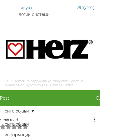
пишува:
26.05.2025
логин системи
HERZ Armatura оддржува континуитет и раст на
бизнисот со Dynamics 365 Business Central
Post
сите објави
1 min read
сите објави
Rated NaN out of 5 stars.
информација