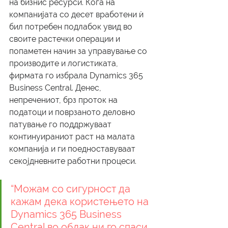
на бизнис ресурси. Кога на 
компанијата со десет вработени ѝ 
бил потребен подлабок увид во 
своите растечки операции и 
попаметен начин за управување со 
производите и логистиката, 
фирмата го избрала Dynamics 365 
Business Central. Денес, 
непречениот, брз проток на 
податоци и поврзаното деловно 
патување го поддржуваат 
континуираниот раст на малата 
компанија и ги поедноставуваат 
секојдневните работни процеси.
“Можам со сигурност да 
кажам дека користењето на 
Dynamics 365 Business 
Central во облак ни го спаси 