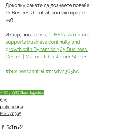
Доколку сакате да дознаете повеќе 
за Business Central, контактирајте 
не'!
Извор, повеќе инфо: 
HERZ Armatura 
supports business continuity and 
growth with Dynamics 365 Business 
Central | Microsoft Customer Stories
.
#businesscentral
#msdyn365bc
MSDyn365
Cloud
logistics
блог
референци
MSDyn365