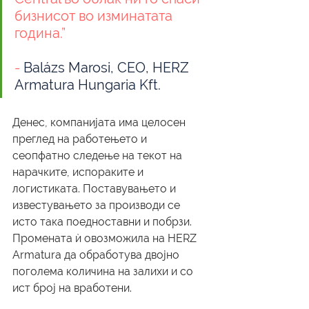
бизнисот во изминатата 
година.”
- 
Balázs Marosi, CEO, HERZ 
Armatura Hungaria Kft.
Денес, компанијата има целосен 
преглед на работењето и 
сеопфатно следење на текот на 
нарачките, испораките и 
логистиката. Поставувањето и 
известувањето за производи се 
исто така поедноставни и побрзи. 
Промената ѝ овозможила на HERZ 
Armatura да обработува двојно 
поголема количина на залихи и со 
ист број на вработени.