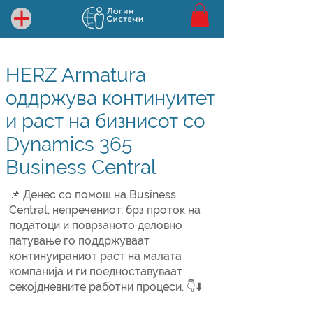
HERZ Armatura
оддржува континуитет
и раст на бизнисот со
Dynamics 365
Business Central
📌 Денес со помош на Business
Central, непречениот, брз проток на
податоци и поврзаното деловно
патување го поддржуваат
континуираниот раст на малата
компанија и ги поедноставуваат
секојдневните работни процеси. 👇⬇️