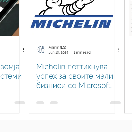
Admin (LS)
Jun 10, 2024
1 min read
 земја
Michelin поттикнува
истеми
успех за своите мали
бизниси со Microsoft
ness
Dynamics 365 Business
атниот
Central