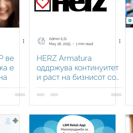
Admin (LS)
May 26, 2025
1 min read
P ве
HERZ Armatura
ка е
оддржува континуитет
на
и раст на бизнисот со
Dynamics 365 Business
Central