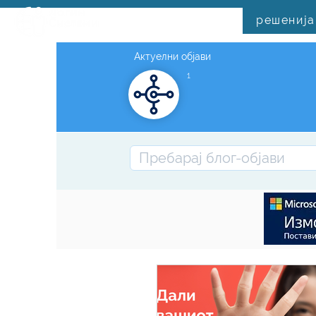
решенија
Актуелни објави
1