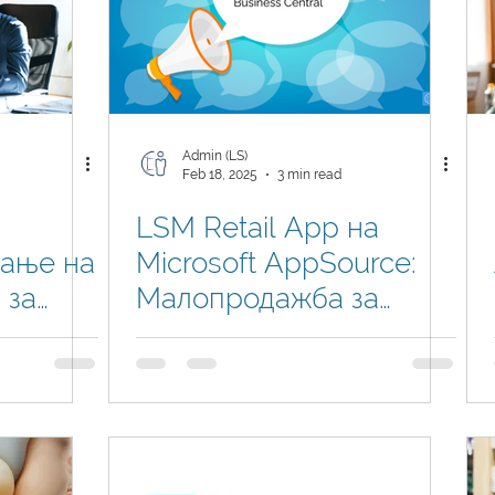
Admin (LS)
Feb 18, 2025
3 min read
LSM Retail App на
рање на
Microsoft AppSource:
 за
Малопродажба за
ics 365
Business Central