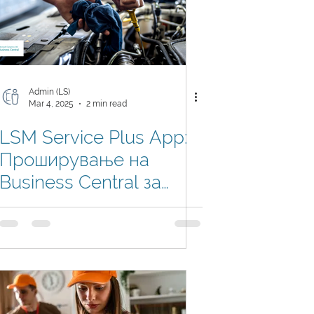
Admin (LS)
Mar 4, 2025
2 min read
LSM Service Plus App:
Проширување на
Business Central за
сервисни центри во
Македонија