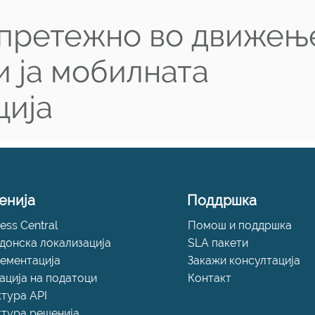
 претежно во движењ
и ја мобилната
ција
енија
Поддршка
ess Central
Помош и поддршка
донска локализација
SLA пакети
ементација
Закажи консултација
ација на податоци
Контакт
ктура API
ктура решенија