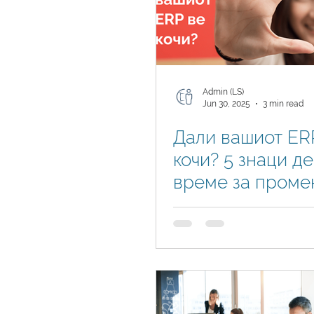
Admin (LS)
Jun 30, 2025
3 min read
Дали вашиот ER
кочи? 5 знаци де
време за проме