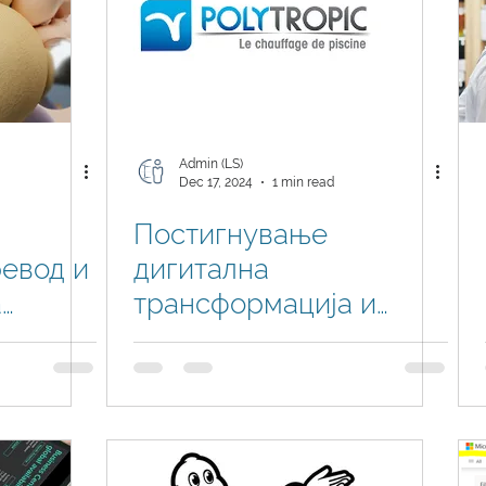
Admin (LS)
Dec 17, 2024
1 min read
Постигнување
ревод и
дигитална
а
трансформација и
 -
успех со Microsoft
пови
Dynamics 365 Business
ми
Central