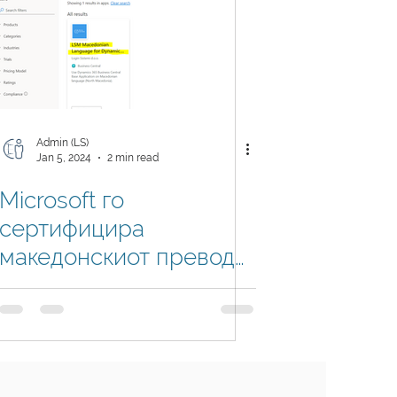
Admin (LS)
Jan 5, 2024
2 min read
Microsoft го
сертифицира
македонскиот превод
на Логин Системи за
Dynamics 365 Business
Central