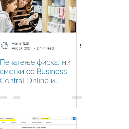
Admin (LS)
Aug 15, 2024
2 min read
Печатење фискални
сметки со Business
Central Online и
OnPremises