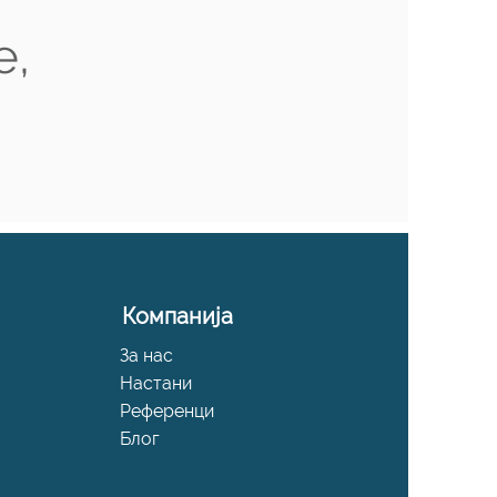
е,
Компанија
За нас
Настани
Референци
Блог