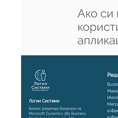
Ако си
корист
аплика
Реш
Busin
Маке
Импл
Логин Системи
Мигр
Бизнис решенија базирани на
е‑Фа
Microsoft Dynamics 365 Business
е‑Фа