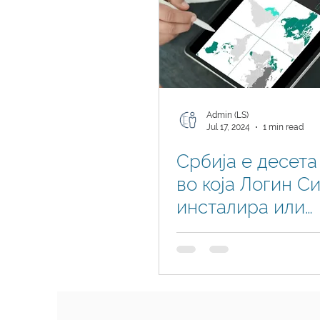
Admin (LS)
Jul 17, 2024
1 min read
Србија е десета
во која Логин С
инсталира или
опслужува Busi
Central во прив
сектор