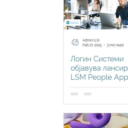
Admin (LS)
Feb 27, 2025
3 min read
Логин Системи
објавува ланси
LSM People App
Microsoft Dynam
Business Central