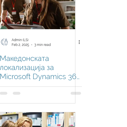
Admin (LS)
Feb 2, 2025
3 min read
Македонската
локализација за
Microsoft Dynamics 365
Business Central сега е
во живо на Microsoft
AppSource!