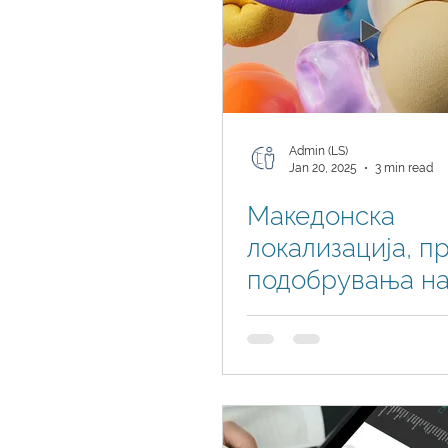
Admin (LS)
Jan 20, 2025
3 min read
Македонска
локализација, п
подобрувања н
Business Central
флексибилни ап
на Логин Систе