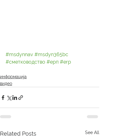
#msdynnav
#msdyn365bc
#сметководство
#ерп
#erp
информација
видео
See All
Related Posts