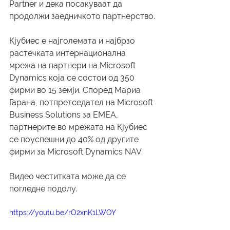
Partner и дека посакуваат да 
продолжи заедничкото партнерство.
Кјубиес е најголемата и најбрзо 
растечката интернационална 
мрежа на партнери на Microsoft 
Dynamics која се состои од 350 
фирми во 15 земји. Според Мариа 
Гарана, потпретседател на Microsoft 
Business Solutions за ЕМЕА, 
партнерите во мрежата на Кјубиес 
се поуспешни до 40% од другите 
фирми за Microsoft Dynamics NAV.
Видео честитката може да се 
погледне подолу.
https://youtu.be/rO2xnK1LWOY