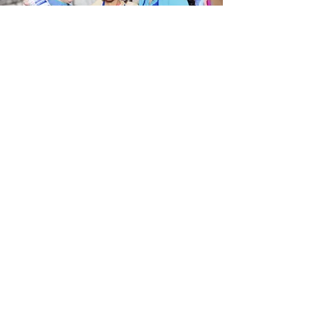
Програм за плата
Ако сте поголема организација,
модулот за пресметка на плата е
интегрален дел на Dynamics NAV /
365 Business Central.
прегледај тука