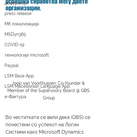
успешна соработка меѓу двете 
референци
организации. 
press release
МК локализација
MSDyn365
COVID-19
технологија microsoft
Paypal
LSM Base App
Joop van Voorthuijsen, Co-founder & 
LSM Macedonian Language App
Member of the Supervisory Board @ QBS 
е-Фактура
Group
Во честитката се вели дека (QBS) се 
почестени со успехот на Логин 
Системи како Microsoft Dynamics 