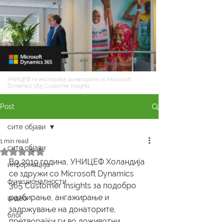
УНИЦЕФ ги инспирира донаторите со Microsoft
Dynamics 365 Customer Insights
Post
сите објави
1 min read
сите објави
Rated NaN out of 5 stars.
Во 2019 година, УНИЦЕФ Холандија 
информација
се здружи со Microsoft Dynamics 
функционалности
365 Customer Insights за подобро 
разбирање, ангажирање и 
видео
задржување на донаторите, 
блог
претворајќи ги во доживотни 