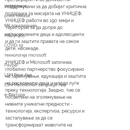
референци
поддржувачи за да добијат критична 
поддршка за мисијата на УНИЦЕФ. 
press release
УНИЦЕФ работи во 190 земји и 
МК локализација
територии за да допре до 
најзагрозените деца и адолесценти 
MSDyn365
и да ги заштити правата на секое 
COVID-19
дете, насекаде.
технологија microsoft
УНИЦЕФ и Microsoft започнаа 
Paypal
глобално партнерство фокусирано 
LSM Base App
на зајакнување, едукација и заштита 
на раселените деца и млади луѓе 
LSM Macedonian Language App
преку технологија. Заедно, тие се 
е-Фактура
посветени на зголемување на 
нивните уникатни предности - 
технологија, експертиза, ресурси и 
застапување за да се 
трансформираат животите на 