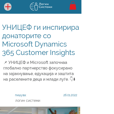
УНИЦЕФ ги инспирира
донаторите со
Microsoft Dynamics
365 Customer Insights
📌 УНИЦЕФ и Microsoft започнаа
глобално партнерство фокусирано
на зајакнување, едукација и заштита
на раселените деца и млади луѓе. 👇⬇️
пишува:
26.01.2022
логин системи