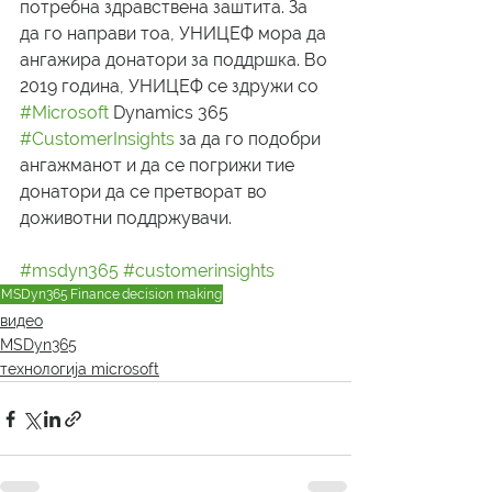
потребна здравствена заштита. За 
да го направи тоа, УНИЦЕФ мора да 
ангажира донатори за поддршка. Во 
2019 година, УНИЦЕФ се здружи со 
#Microsoft
 Dynamics 365 
#CustomerInsights
 за да го подобри 
ангажманот и да се погрижи тие 
донатори да се претворат во 
доживотни поддржувачи.
#msdyn365
#customerinsights
MSDyn365
Finance
decision making
видео
MSDyn365
технологија microsoft