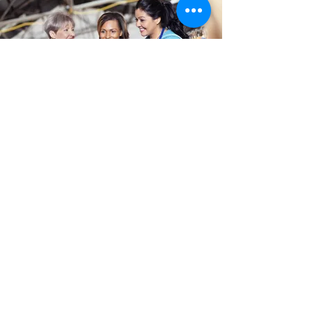
Програм за плата
Ако сте поголема организација,
модулот за пресметка на плата е
интегрален дел на Dynamics NAV /
365 Business Central.
прегледај тука