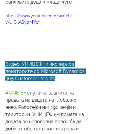
ранливите деца и млади луѓе.
https://www.youtube.com/watch?
v=UiC5ASyqMYw
Видео: УНИЦЕФ ги инспирира 
донаторите со Microsoft Dynamics 
365 Customer Insights
#UNICEF
 служи за заштита на 
правата на децата на глобално 
ниво. Работејќи низ 190 земји и 
територии, УНИЦЕФ им помага на 
децата во неповолна положба да 
добијат образование, исхрана и 