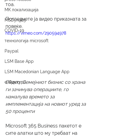
тоа.
МК локализација
Погледнете ја видео приказната за 
MSDyn365
повеќе.
COVID-19
https://vimeo.com/290594978
технологија microsoft
Paypal
LSM Base App
LSM Macedonian Language App
Видео: Семејниот бизнис со храна 
е-Фактура
ги зачинува операциите, го 
намалува времето за 
имплементација на новиот уред за 
50 проценти
Microsoft 365 Business пакетот е 
сите алатки што му требаат на 