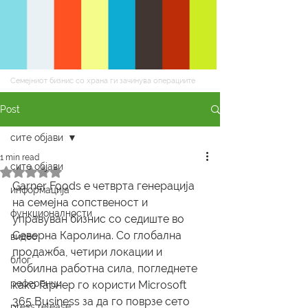
Семејниот бизнис со храна ги зачинува операциите
Post
сите објави
1 min read
сите објави
Rated NaN out of 5 stars.
Garner Foods е четврта генерација 
информација
на семејна сопственост и 
функционалности
управуван бизнис со седиште во 
Северна Каролина. Со глобална 
видео
продажба, четири локации и 
блог
мобилна работна сила, погледнете 
референци
како Гарнер го користи Microsoft 
365 Business за да го поврзе сето 
press release