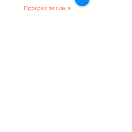
Програм за плата
Ако сте поголема организација,
модулот за пресметка на плата е
интегрален дел на Dynamics NAV /
365 Business Central.
прегледај тука
Логин Системи
Бизнис решенија базирани на Microsoft
Dynamics 365 Business Central,
локализација, API интеграции и