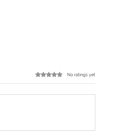
Rated 0 out of 5 stars.
No ratings yet