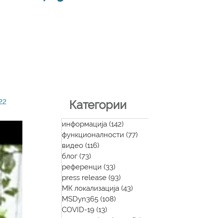
22
Категории
информација
(142)
142 posts
функционалности
(77)
77 posts
видео
(116)
116 posts
блог
(73)
73 posts
референци
(33)
33 posts
press release
(93)
93 posts
МК локализација
(43)
43 posts
MSDyn365
(108)
108 posts
COVID-19
(13)
13 posts