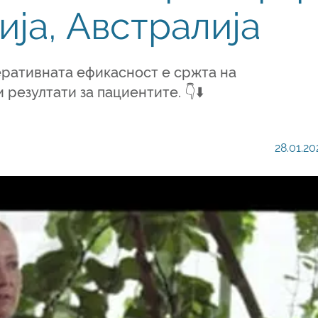
ија, Австралија
ративната ефикасност е сржта на
езултати за пациентите. 👇⬇️
28.01.20