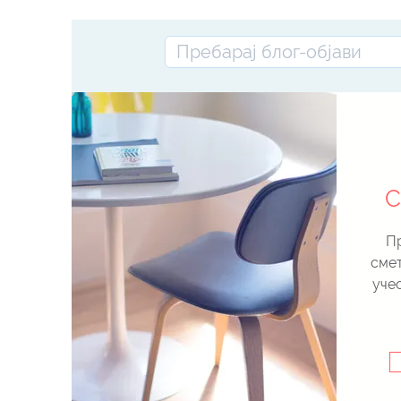
Дигиталната трансформација и пома
REGINA MARIA да испорача подобра г
за клиентите
С
Пр
смет
уче