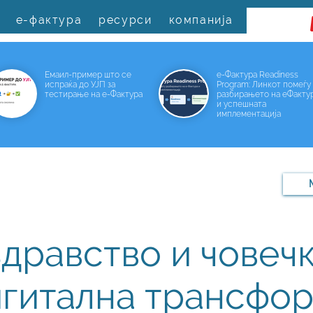
е-фактура
ресурси
компанија
Емаил-пример што се
е-Фактура Readiness
испраќа до УЈП за
Program: Линкот помеѓу
тестирање на е-Фактура
разбирањето на еФакту
и успешната
имплементација
здравство и човеч
игитална трансфо