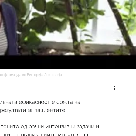
рансформација во Викторија, Австралија
вната ефикасност е сржта на 
езултати за пациентите.
тените од рачни интензивни задачи и 
огија, организациите можат да се 