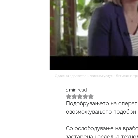
Оддел за здравство и човечки услуги: Дигитална т
1 min read
Rated NaN out of 5 stars.
Подобрувањето на операти
овозможувањето подобри р
Со ослободување на врабо
застарена наследна технол