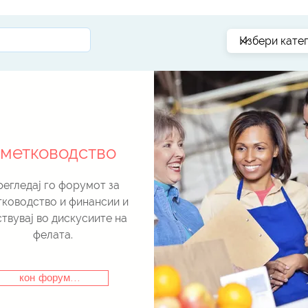
га на
Логин Системи надгради Шведска
рижа
компанија со Microsoft Dynamics 365
Business Central
метководство
егледај го форумот за
ководство и финансии и
ствувај во дискусиите на
фелата.
кон форум...