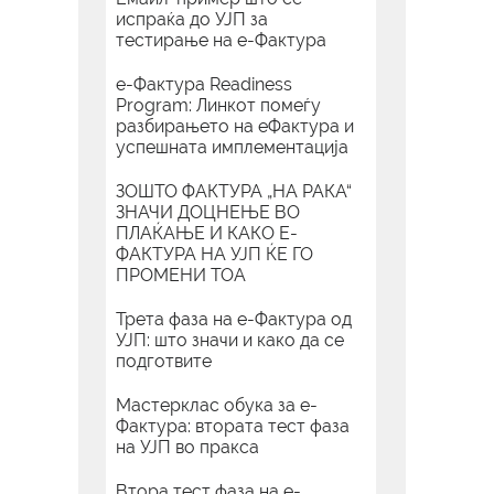
испраќа до УЈП за
тестирање на е-Фактура
е-Фактура Readiness
Program: Линкот помеѓу
разбирањето на еФактура и
успешната имплементација
ЗОШТО ФАКТУРА „НА РАКА“
ЗНАЧИ ДОЦНЕЊЕ ВО
ПЛАЌАЊЕ И КАКО Е-
ФАКТУРА НА УЈП ЌЕ ГО
ПРОМЕНИ ТОА
Трета фаза на е-Фактура од
УЈП: што значи и како да се
подготвите
Мастерклас обука за е-
Фактура: втората тест фаза
на УЈП во пракса
Втора тест фаза на е-