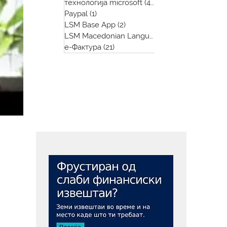
технологија microsoft
(48)
48 posts
Paypal
(1)
1 post
LSM Base App
(2)
2 posts
LSM Macedonian Language App
(1)
1 post
е-Фактура
(21)
21 post