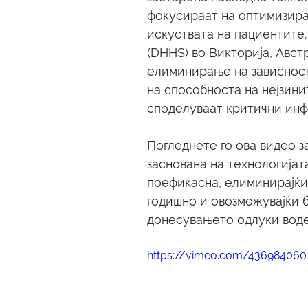
фокусираат на оптимизира
искуствата на пациентите.
(DHHS) во Викторија, Австр
елиминирање на зависноста
на способноста на нејзини
споделуваат критични ин
Погледнете го ова видео з
заснована на технологијат
поефикасна, елиминирајќи
годишно и овозможувајќи 
донесувањето одлуки воде
https://vimeo.com/436984060