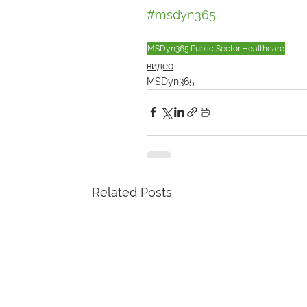
#msdyn365
MSDyn365
Public Sector
Healthcare
видео
MSDyn365
Related Posts