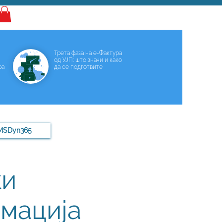
Најава
Трета фаза на е-Фактура
од УЈП: што значи и како
ра
да се подготвите
MSDyn365
ки
рмација