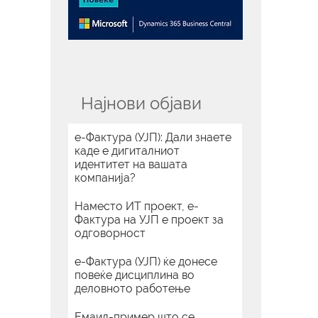
Најнови објави
е-Фактура (УЈП): Дали знаете
каде е дигиталниот
идентитет на вашата
компанија?
Наместо ИТ проект, е-
Фактура на УЈП е проект за
одговорност
е-Фактура (УЈП) ќе донесе
повеќе дисциплина во
деловното работење
Емаил-пример што се