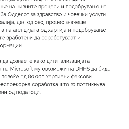
ње на нивните процеси и подобрување на 
 За Одделот за здравство и човечки услуги 
алија, дел од овој процес значеше 
 на агенцијата од хартија и подобрување 
те вработени да соработуваат и 
формации.
а да дознаете како дигитализацијата 
а на Microsoft му овозможи на DHHS да биде 
 повеќе од 80.000 хартиени факсови 
беспрекорна соработка што го поттикнува 
ни од податоци.