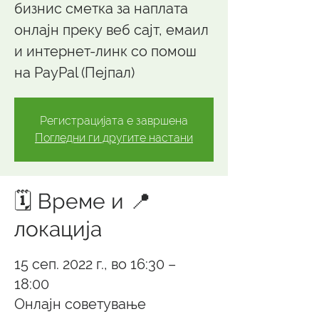
бизнис сметка за наплата
онлајн преку веб сајт, емаил
и интернет-линк со помош
на PayPal (Пејпал)
Регистрацијата е завршена
Погледни ги другите настани
🗓️ Време и 📍
локација
15 сеп. 2022 г., во 16:30 –
18:00
Онлајн советување