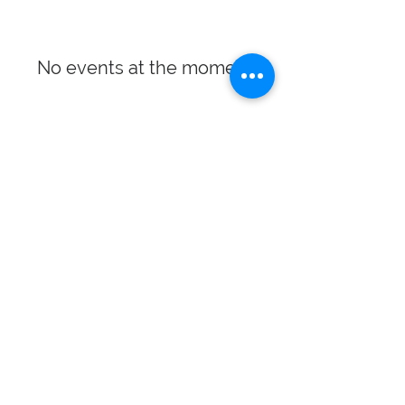
No events at the moment
Логин Системи
Бизнис решенија базирани на Microsoft
Dynamics 365 Business Central,
локализација, API интеграции и
автоматизација.
© 1991–2026 Логин Системи