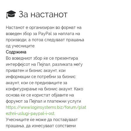
🎓 За настанот
Настанот е организиран во формат на 
воведен збор за PayPal за наплата на 
производи, а потоа следуваат прашања 
од учесниците. 
Содржина
Во воведниот збор ќе се презентира 
интерфејсот на Пејпал, разликата меѓу 
приватен и бизнис акаунт, кои 
информации се потребни за бизнис 
акаунт, кои се предизвиците за 
конфигурирање на бизнис акаунт. Како 
основа ќе се користат објавите на 
форумот за Пејпал и платежни услуги 
https://www.loginsystems.biz/forum/plat
ezhni-uslugi-paypal-i-ost
.
Учесниците ќе може да поставуваат 
прашања, да изнесуваат сопствени 