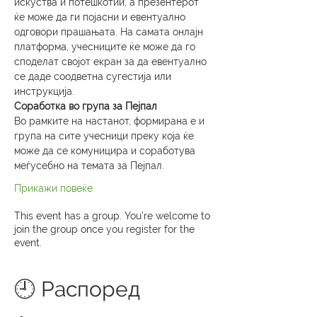
искуства и потешкотии, а презентерот 
ќе може да ги појасни и евентуално 
одговори прашањата. На самата онлајн 
платформа, учесниците ќе може да го 
споделат својот екран за да евентуално 
се даде соодветна сугестија или 
инструкција.
Соработка во група за Пејпал
Во рамките на настанот, формирана е и 
група на сите учесници преку која ќе 
може да се комуницира и соработува 
меѓусебно на темата за Пејпал.
Прикажи повеќе
This event has a group. You’re welcome to
join the group once you register for the
event.
🕘 Распоред