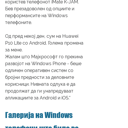
користев телефонот iMate K-JAM. 
Бев презадоволен од опциите и 
перформансите на Windows 
телефоните.
Од пред некој ден, сум на Huawei 
P10 Lite со Android. Голема промена 
за мене.
Жалам што Мајкрософт го прекина 
развојот на Windows Phone - беше 
одличен оперативен систем со 
бројни предности за деловните 
корисници. Нивната одлука е да 
продолжат да ги унапредуваат 
апликациите за Android и iOS."
Галерија на Windows 