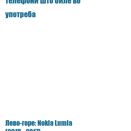
телефони што биле во 
употреба
Лево-горе: Nokia Lumia 