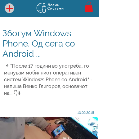
Збогум Windows
Phone. Од сега со
Android ...
📌 "После 17 години во употреба, го
менувам мобилниот оперативен
систем Windows Phone со Android." -
напиша Венко Глигоров, основачот
на... 👇⬇️
10.02.2018