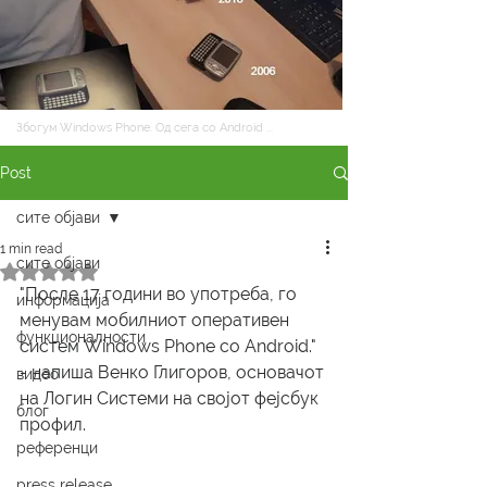
Збогум Windows Phone. Од сега со Android ...
Post
сите објави
1 min read
сите објави
Rated NaN out of 5 stars.
"После 17 години во употреба, го 
информација
менувам мобилниот оперативен 
функционалности
систем Windows Phone со Android." 
- напиша Венко Глигоров, основачот 
видео
на Логин Системи на својот фејсбук 
блог
профил. 
референци
press release