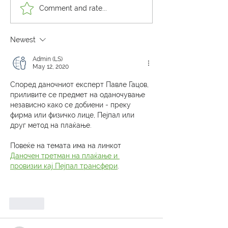
Мастерклас обука за е-
Втора тест фаза н
Comment and rate...
Фактура: втората тест
Фактура - офици
фаза на УЈП во пракса
известување од 
Newest
Admin (LS)
May 12, 2020
Според даночниот експерт Павле Гацов, 
приливите се предмет на оданочување 
независно како се добиени - преку 
фирма или физичко лице, Пејпал или 
друг метод на плаќање. 
Повеќе на темата има на линкот 
Даночен третман на плаќање и 
провизии кај Пејпал трансфери
. 
Like