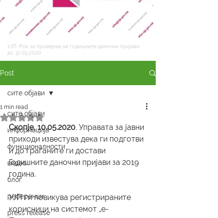
УЈП: Рок за проверка на годишните даночни пријави
до
31.05.2020
Post
сите објави
1 min read
сите објави
Rated NaN out of 5 stars.
Скопје, 10.05.2020
. Управата за јавни 
информација
приходи известува дека ги подготви 
функционалности
и до граѓаните ги достави 
Годишните даночни пријави за 2019 
видео
година. 
блог
референци
УЈП ги повикува регистрираните 
корисници на системот „е-
press release