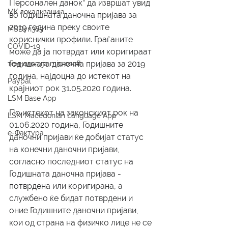
Персонален данок“ да извршат увид 
МК локализација
во Годишната даночна пријава за 
2019 година преку своите 
MSDyn365
кориснички профили. Граѓаните 
COVID-19
може да ја потврдат или коригираат 
Годишната даночна пријава за 2019 
технологија microsoft
година, најдоцна до истекот на 
Paypal
крајниот рок 31.05.2020 година.
LSM Base App
По истекот на законскиот рок на 
LSM Macedonian Language App
01.06.2020 година, Годишните 
е-Фактура
даночни пријави ќе добијат статус 
на конечни даночни пријави, 
согласно последниот статус на 
Годишната даночна пријава - 
потврдена или коригирана, а 
службено ќе бидат потврдени и 
оние Годишните даночни пријави, 
кои од страна на физичко лице не се 