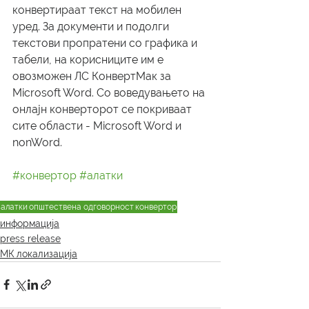
конвертираат текст на мобилен 
уред. За документи и подолги 
текстови пропратени со графика и 
табели, на корисниците им е 
овозможен ЛС КонвертМак за 
Microsoft Word. Со воведувањето на 
онлајн конверторот се покриваат 
сите области - Microsoft Word и 
nonWord.
#конвертор
#алатки
алатки
општествена одговорност
конвертор
информација
press release
МК локализација