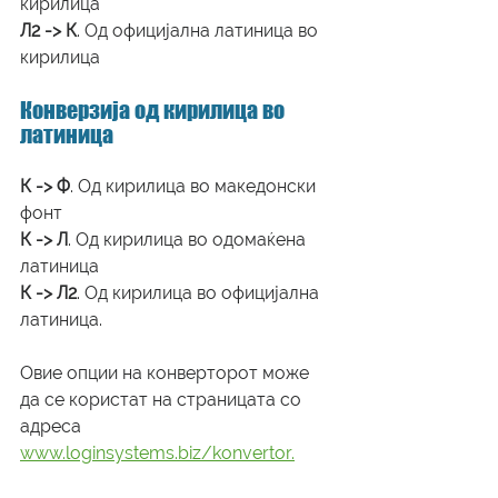
кирилица
Л2 -> К
. Од официјална латиница во 
кирилица
Конверзија од кирилица во 
латиница
К -> Ф
. Од кирилица во македонски 
фонт
К -> Л
. Од кирилица во одомаќена 
латиница
К -> Л2
. Од кирилица во официјална 
латиница.
Овие опции на конверторот може 
да се користат на страницата со 
адреса 
www.loginsystems.biz/konvertor.