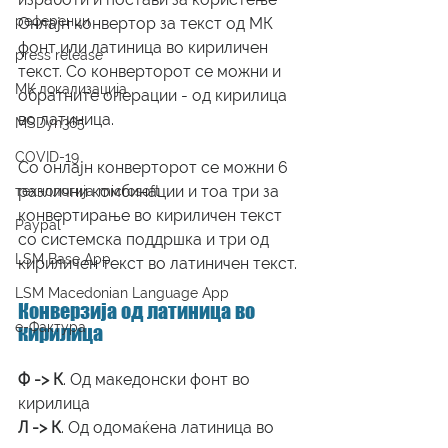
референци
Онлајн конвертор за текст од МК 
фонт или латиница во кириличен 
press release
текст. Со конверторот се можни и 
МК локализација
обратните операции - од кирилица 
во латиница.
MSDyn365
COVID-19
Со онлајн конверторот се можни 6 
различни комбинации и тоа три за 
технологија microsoft
конвертирање во кириличен текст 
Paypal
со системска поддршка и три од 
LSM Base App
кириличен текст во латиничен текст.
LSM Macedonian Language App
Конверзија од латиница во 
е-Фактура
кирилица
Ф -> К
. Од македонски фонт во 
кирилица
Л -> К
. Од одомаќена латиница во 