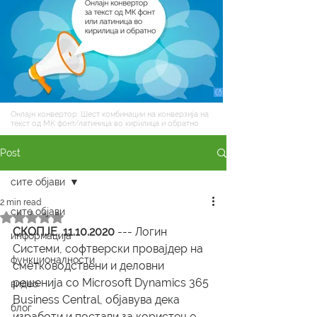
Онлајн конвертор: Шест комбинации на конверзија на
текст од MK фонт/латиница во кирилица и обратно
Post
сите објави
2 min read
сите објави
Rated NaN out of 5 stars.
СКОПЈЕ, 11.10.2020
 --- Логин 
информација
Системи, софтверски провајдер на 
функционалности
сметководствени и деловни 
решенија со Microsoft Dynamics 365 
видео
Business Central, објавува дека 
блог
изработи и постави за користење 