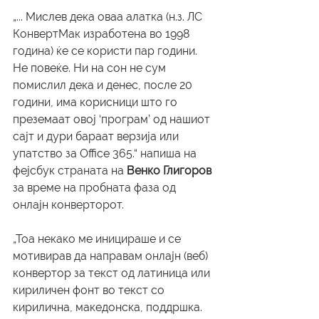
„... Мислев дека оваа алатка (н.з. ЛС 
КонвертМак изработена во 1998 
година) ќе се користи пар години. 
Не повеќе. Ни на сон не сум 
помислил дека и денес, после 20 
години, има корисници што го 
преземаат овој ‘програм’ од нашиот 
сајт и дури бараат верзија или 
упатство за Office 365.“ напиша на 
фејсбук страната на 
Венко Глигоров 
за време на пробната фаза од 
онлајн конверторот. 
„Тоа некако ме иницираше и се 
мотивирав да направам онлајн (веб) 
конвертор за текст од латиница или 
кириличен фонт во текст со 
кирилична, македонска, поддршка. 