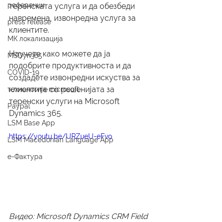
референци
теренската услуга и да обезбеди 
навремена, извонредна услуга за 
press release
клиентите.
МК локализација
Научете како можете да ја 
MSDyn365
подобрите продуктивноста и да 
COVID-19
создадете извонредни искуства за 
клиентите со решенијата за 
технологија microsoft
теренски услуги на Microsoft 
Paypal
Dynamics 365.
LSM Base App
https://youtu.be/URZueU-eFvo
LSM Macedonian Language App
е-Фактура
Видео: Microsoft Dynamics CRM Field 