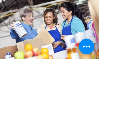
Програм за плата
Ако сте поголема организација,
модулот за пресметка на плата е
интегрален дел на Dynamics NAV /
365 Business Central.
прегледај тука