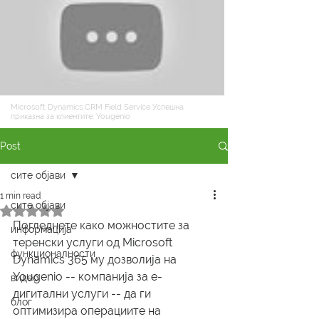
Microsoft Dynamics CRM Field Service Успешна
приказна за клиентите: Yougenio
Post
сите објави
1 min read
сите објави
Rated NaN out of 5 stars.
Погледнете како можностите за 
информација
теренски услуги од Microsoft 
функционалности
Dynamics 365 му дозволија на 
Yougenio -- компанија за е-
видео
дигитални услуги -- да ги 
блог
оптимизира операциите на 