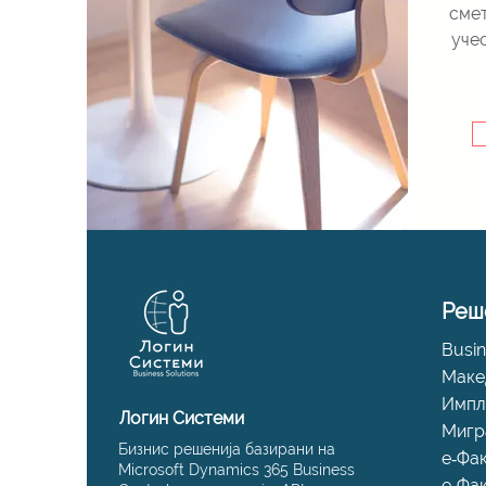
смет
уче
Реш
Busin
Маке
Импл
Логин Системи
Мигр
Бизнис решенија базирани на
е‑Фа
Microsoft Dynamics 365 Business
е‑Фа