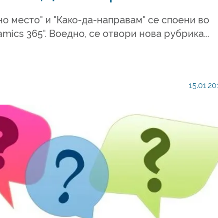
но место" и "Како-да-направам" се споени во
mics 365". Воедно, се отвори нова рубрика...
15.01.20