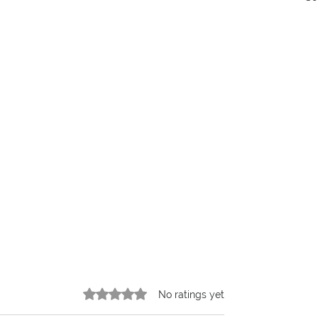
Rated 0 out of 5 stars.
No ratings yet