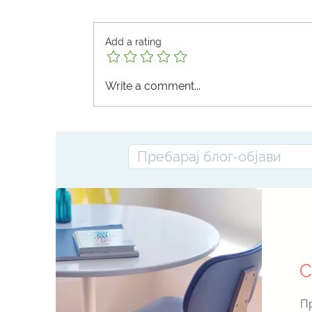
Add a rating
Write a comment...
Емаил-пример што се испраќа до УЈП 
тестирање на е-Фактура
С
Пр