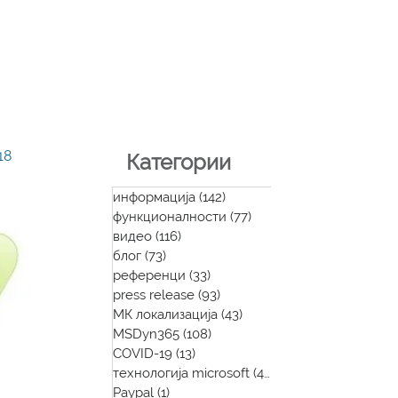
18
Категории
информација
(142)
142 posts
функционалности
(77)
77 posts
видео
(116)
116 posts
блог
(73)
73 posts
референци
(33)
33 posts
press release
(93)
93 posts
МК локализација
(43)
43 posts
MSDyn365
(108)
108 posts
COVID-19
(13)
13 posts
технологија microsoft
(48)
48 posts
Paypal
(1)
1 post