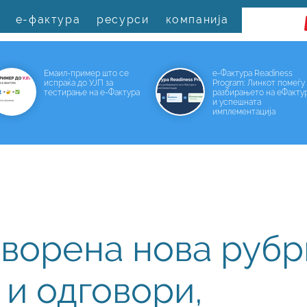
е-фактура
ресурси
компанија
Емаил-пример што се
е-Фактура Readiness
испраќа до УЈП за
Program: Линкот помеѓу
тестирање на е-Фактура
разбирањето на еФакту
и успешната
имплементација
ворена нова рубр
и одговори,