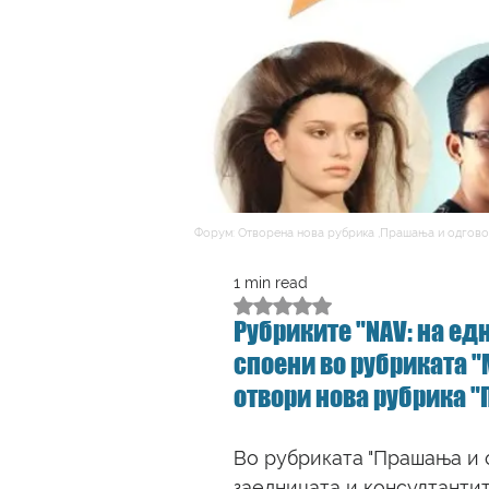
Форум: Отворена нова рубрика ,Прашања и одгово
1 min read
Rated NaN out of 5 stars.
Рубриките "NAV: на ед
споени во рубриката "M
отвори нова рубрика "
Во рубриката "Прашања и о
заедницата и консултантит