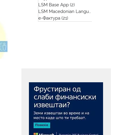
LSM Base App
(2)
2 posts
LSM Macedonian Language App
(1)
1 post
е-Фактура
(21)
21 post