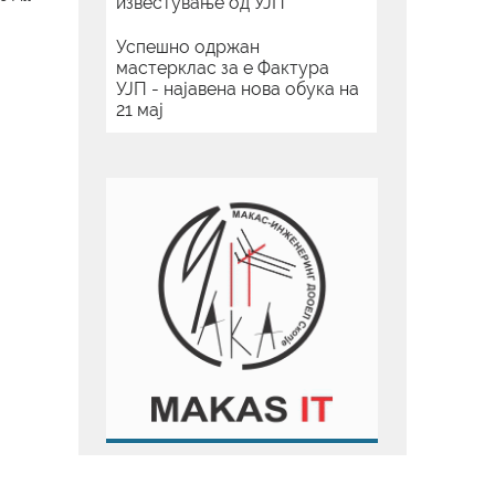
известување од УЈП
Успешно одржан
мастерклас за е Фактура
УЈП - најавена нова обука на
21 мај