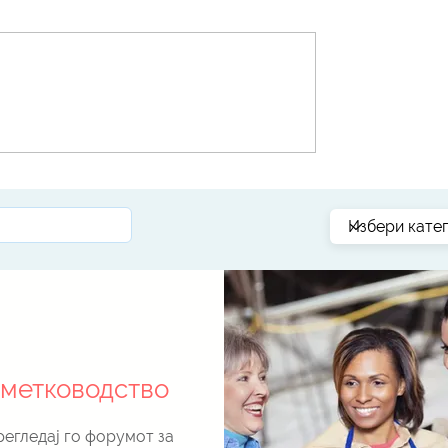
за
Мастерклас обука за е-Фактура: втората
тест фаза на УЈП во пракса
метководство
егледај го форумот за