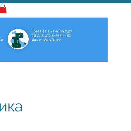
Најава
Трета фаза на е-Фактура
од УЈП: што значи и како
ра
да се подготвите
ика