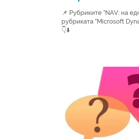
📌 Рубриките "NAV: на ед
рубриката "Microsoft Dyna
👇⬇️