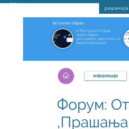
решенија
Актуелни објави
е-Фактура (УЈП): Дали
знаете каде е
дигиталниот идентитет на
вашата компанија?
информација
Форум: От
,Прашања 