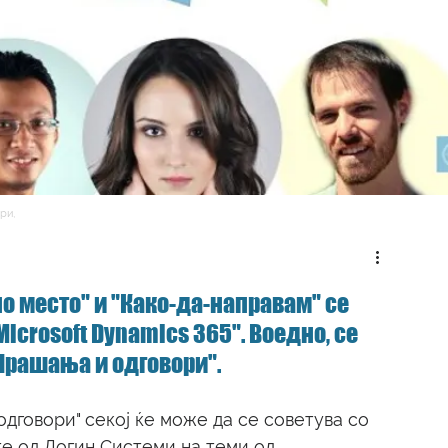
ри,
но место" и "Како-да-направам" се 
icrosoft Dynamics 365". Воедно, се 
Прашања и одговори". 
дговори" секој ќе може да се советува со 
е од Логин Системи на теми од 