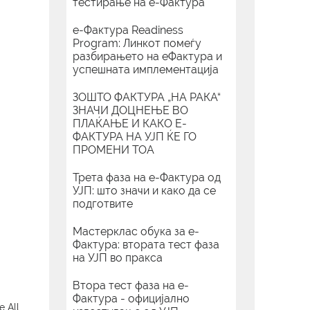
тестирање на е-Фактура
е-Фактура Readiness
Program: Линкот помеѓу
разбирањето на еФактура и
успешната имплементација
ЗОШТО ФАКТУРА „НА РАКА“
ЗНАЧИ ДОЦНЕЊЕ ВО
ПЛАЌАЊЕ И КАКО Е-
ФАКТУРА НА УЈП ЌЕ ГО
ПРОМЕНИ ТОА
Трета фаза на е-Фактура од
УЈП: што значи и како да се
подготвите
Мастерклас обука за е-
Фактура: втората тест фаза
на УЈП во пракса
Втора тест фаза на е-
Фактура - официјално
e All