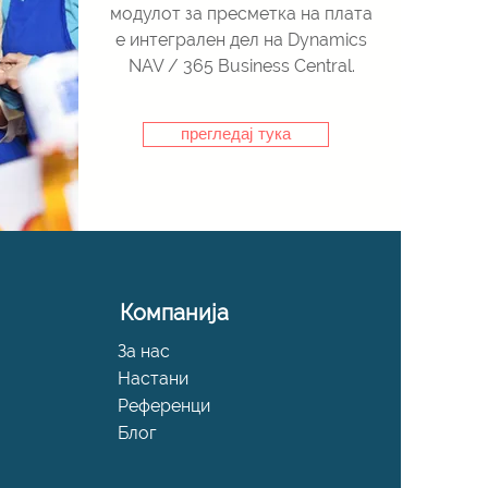
модулот за пресметка на плата
е интегрален дел на Dynamics
NAV / 365 Business Central.
прегледај тука
Компанија
За нас
Настани
Референци
Блог