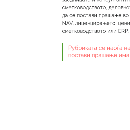
сметководството, деловно
да се постави прашање во 
NAV, лиценцирањето, цени
сметководството или ERP. 
Рубриката се наоѓа на
постави прашање има