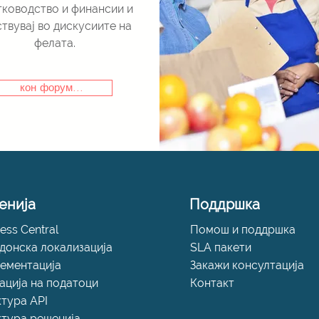
ководство и финансии и
ствувај во дискусиите на
фелата.
кон форум...
енија
Поддршка
ess Central
Помош и поддршка
донска локализација
SLA пакети
ементација
Закажи консултација
ација на податоци
Контакт
ктура API
ктура решенија