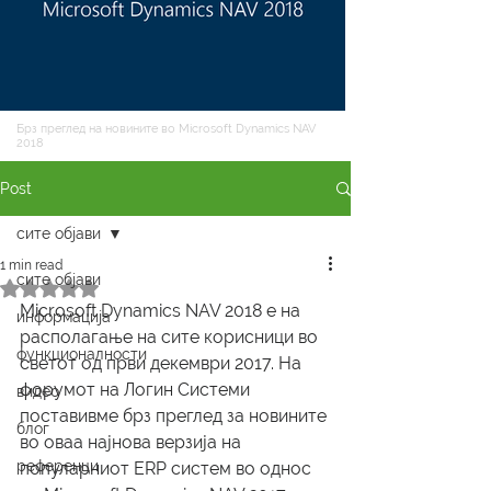
Брз преглед на новините во Microsoft Dynamics NAV
2018
Post
сите објави
1 min read
сите објави
Rated NaN out of 5 stars.
Microsoft Dynamics NAV 2018 е на 
информација
располагање на сите корисници во 
функционалности
светот од први декември 2017. На 
форумот на Логин Системи 
видео
поставивме брз преглед за новините 
блог
во оваа најнова верзија на 
референци
популарниот ERP систем во однос 