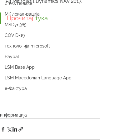
на Microsoft Dynamics NAV 2017.
press release
МК локализација
Прочитај 
тука
 ...
MSDyn365
COVID-19
технологија microsoft
Paypal
LSM Base App
LSM Macedonian Language App
е-Фактура
информација