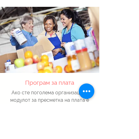
Програм за плата
Ако сте поголема организација,
модулот за пресметка на плата е
интегрален дел на Dynamics NAV /
365 Business Central.
прегледај тука