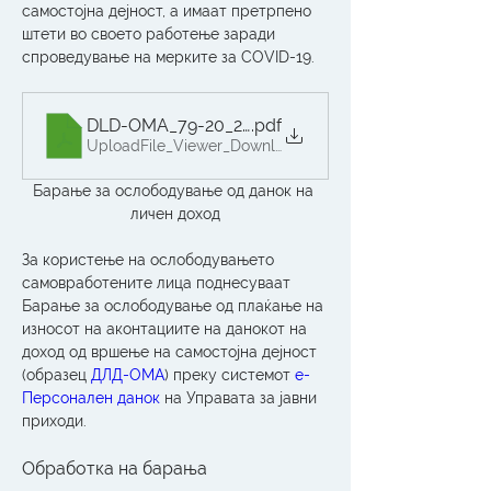
самостојна дејнoст, а имаат претрпено 
штети во своето работење заради 
спроведување на мерките за COVID-19.
DLD-OMA_79-20_27.03.2020
.pdf
UploadFile_Viewer_Download • 87KB
Барање за ослободување од данок на 
личен доход
За користење на ослободувањето 
самовработените лица поднесуваат 
Барање за ослободување од плаќање на 
износот на аконтациите на данокот на 
доход од вршење на самостојна дејност 
(образец
 ДЛД-ОМА
) преку системот 
е-
Персонален данок
 на Управата за јавни 
приходи.
Обработка на барања