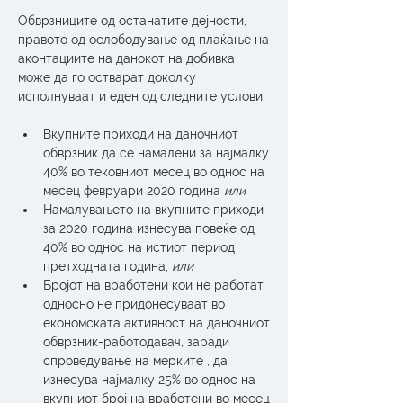
Обврзниците од останатите дејности, 
правото од ослободување од плаќање на 
аконтациите на данокот на добивка 
може да го остварат доколку 
исполнуваат и еден од следните услови:
Вкупните приходи на даночниот 
обврзник да се намалени за најмалку 
40% во тековниот месец во однос на 
месец февруари 2020 година 
или
Намалувањето на вкупните приходи 
за 2020 година изнесува повеќе од 
40% во однос на истиот период 
претходната година, 
или
Бројот на вработени кои не работат 
односно не придонесуваат во 
економската активност на даночниот 
обврзник-работодавач, заради 
спроведување на мерките , да 
изнесува најмалку 25% во однос на 
вкупниот број на вработени во месец 