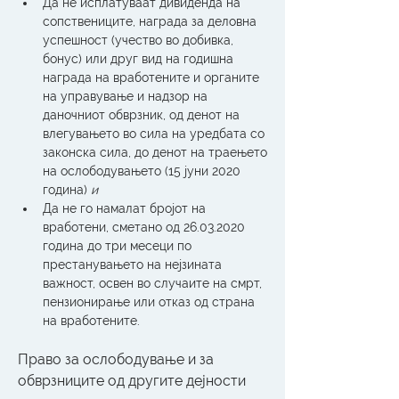
Да не исплатуваат дивиденда на 
сопствениците, награда за деловна 
успешност (учество во добивка, 
бонус) или друг вид на годишна 
награда на вработените и органите 
на управување и надзор на 
даночниот обврзник, од денот на 
влегувањето во сила на уредбата со 
законска сила, до денот на траењето 
на ослободувањето (15 јуни 2020 
година) 
и
Да не го намалат бројот на 
вработени, сметано од 26.03.2020 
година до три месеци по 
престанувањето на нејзината 
важност, освен во случаите на смрт, 
пензионирање или отказ од страна 
на вработените.
Право за ослободување и за 
обврзниците од другите дејности