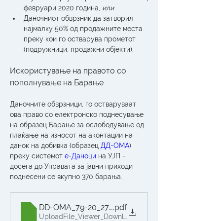
февруари 2020 година, 
или
Даночниот обврзник да затворил 
најмалку 50% од продажните места 
преку кои го остварува прометот 
(подружници, продажни објекти).
Искористување на правото со 
пополнување на Барање
Даночните обврзници, го остваруваат 
ова право со електронско поднесување 
на образец Барање за ослободување од 
плаќање на износот на аконтации на 
данок на добивка (образец 
ДД-ОМА
) 
преку системот 
e-Даноци 
на УЈП - 
досега до Управата за јавни приходи 
поднесени се вкупно 370 барања.
DD-OMA_79-20_27.03.2020
.pdf
UploadFile_Viewer_Download • 87KB