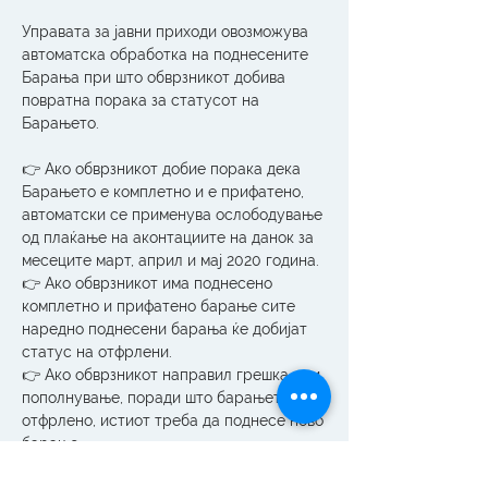
Управата за јавни приходи овозможува 
автоматска обработка на поднесените 
Барања при што обврзникот добива 
повратна порака за статусот на 
Барањето.
👉 Ако обврзникот добие порака дека 
Барањето е комплетно и е прифатено, 
автоматски се применува ослободување 
од плаќање на аконтациите на данок за 
месеците март, април и мај 2020 година. 
👉 Ако обврзникот има поднесено 
комплетно и прифатено барање сите 
наредно поднесени барања ќе добијат 
статус на отфрлени. 
👉 Ако обврзникот направил грешка при 
пополнување, поради што барањето е 
отфрлено, истиот треба да поднесе ново 
барање.