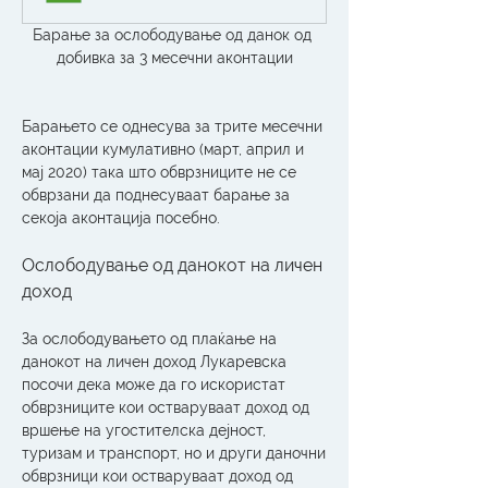
Барање за ослободување од данок од 
добивка за 3 месечни аконтации
Барањето се однесува за трите месечни 
аконтации кумулативно (март, април и 
мај 2020) така што обврзниците не се 
обврзани да поднесуваат барање за 
секоја аконтација посебно. 
Ослободување од данокот на личен 
доход
За ослободувањето од плаќање на 
данокот на личен доход Лукаревска 
посочи дека може да го искористат 
обврзниците кои остваруваат доход од 
вршење на угостителска дејност, 
туризам и транспорт, но и други даночни 
обврзници кои остваруваат доход од 