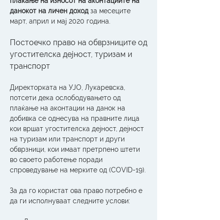
плаќање на износот на аконтациите на 
данокот на личен доход
 за месеците 
март, април и мај 2020 година.
Постоечко право на обврзниците од 
угостителска дејност, туризам и 
транспорт
Директорката на УЈО, Лукаревска, 
потсети дека ослободувањето од 
плаќање на аконтации на данок на 
добивка се однесува на правните лица 
кои вршат угостителска дејност, дејност 
на туризам или транспорт и други 
обврзници, кои имаат претрпено штети 
во своето работење поради 
спроведување на мерките од (COVID-19). 
За да го користат ова право потребно е 
да ги исполнуваат следните услови: 