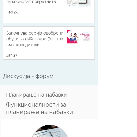
ги користат повратните
податоци од УЈП
Feb 25
Започнува серија одобрени
обуки за е‑Фактура (УЈП) за
сметководители -
континуирана професионална
Jan 27
усовршеност со 3 КПУ поени
Дискусија - форум
Планирање на набавки
Функционалности за
планирање на набавки