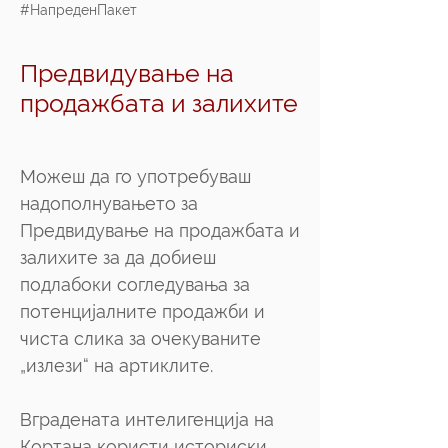
#НапреденПакет
Предвидување на
продажбата и залихите
Можеш да го употребуваш
надополнувањето за
Предвидување на продажбата и
залихите за да добиеш
подлабоки согледувања за
потенцијалните продажби и
чиста слика за очекуваните
„излези“ на артиклите.
Вградената интелигенција на
Кортана користи историски