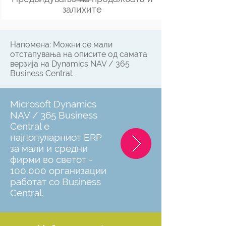
залихите
Напомена: Можни се мали
отстапувања на описите од самата
верзија на Dynamics NAV / 365
Business Central.
Microsoft Dynamics
NAV / 365 Business
Central е
најпопуларниот ERP
за мали и средни
фирми во светот -
100.000 организации
работат со Business
Central.