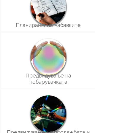
Планирање на набавките
Предвидување на
побарувачката
Предвидување на продажбата и