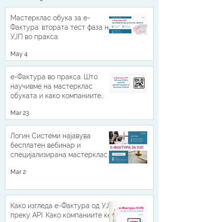
Мастерклас обука за е-
Фактура: втората тест фаза на
УЈП во пракса
May 4
е-Фактура во пракса: Што
научивме на мастерклас
обуката и како компаниите
можат да бидат подготвени
Mar 23
Логин Системи најавува
бесплатен вебинар и
специјализирана мастерклас
обука за е-Фактура УЈП 2026
Mar 2
Како изгледа е-Фактура од УЈП
преку API. Како компаниите ќе