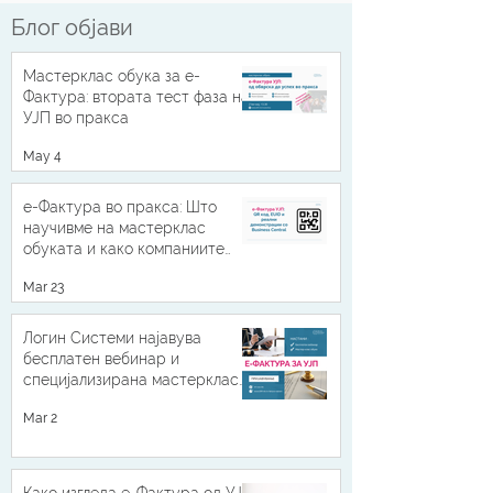
Блог објави
Мастерклас обука за е-
Фактура: втората тест фаза на
УЈП во пракса
May 4
е-Фактура во пракса: Што
научивме на мастерклас
обуката и како компаниите
можат да бидат подготвени
Mar 23
Логин Системи најавува
бесплатен вебинар и
специјализирана мастерклас
обука за е-Фактура УЈП 2026
Mar 2