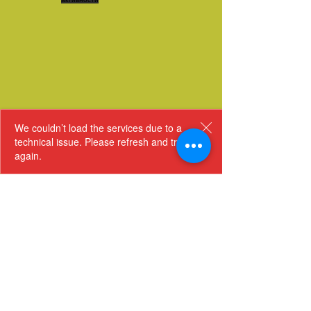
за
ги
CRM
и
коминтентите
сите
е
обезбеди
вредат
пазарни
оној
грижа
злато
можности
кој
каква
и
е
што
анализирај
интегриран
заслужуваат
зошто
со
твоите
победуваш
другите
корисници
We couldn’t load the services due to a
или
процеси
technical issue. Please refresh and try
губиш
и
again.
системи
;