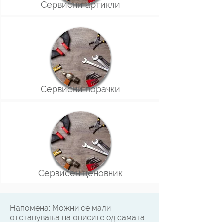
Сервисни артикли
Сервисни порачки
Сервисен ценовник
Напомена: Можни се мали
отстапувања на описите од самата