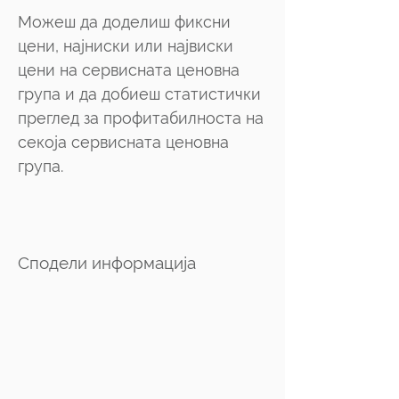
Можеш да доделиш фиксни
цени, најниски или највиски
цени на сервисната ценовна
група и да добиеш статистички
преглед за профитабилноста на
секоја сервисната ценовна
група.
Сподели информација