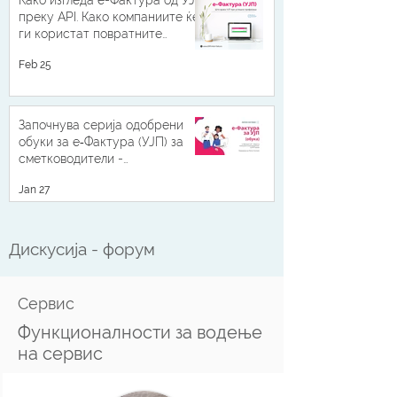
Како изгледа е-Фактура од УЈП
преку API. Како компаниите ќе
ги користат повратните
податоци од УЈП
Feb 25
Започнува серија одобрени
обуки за е‑Фактура (УЈП) за
сметководители -
континуирана професионална
Jan 27
усовршеност со 3 КПУ поени
Дискусија - форум
Сервис
Функционалности за водење
на сервис