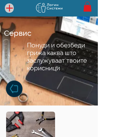
Сервис
Понуди и обезбеди
грижа каква што
заслужуваат твоите
корисници