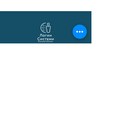
Логин Системи
Бизнис решенија базирани на Microsoft
Dynamics 365 Business Central,
локализација, API интеграции и
автоматизација.
© 1991–2026 Логин Системи
Решенија
Business Central
Македонска локализација