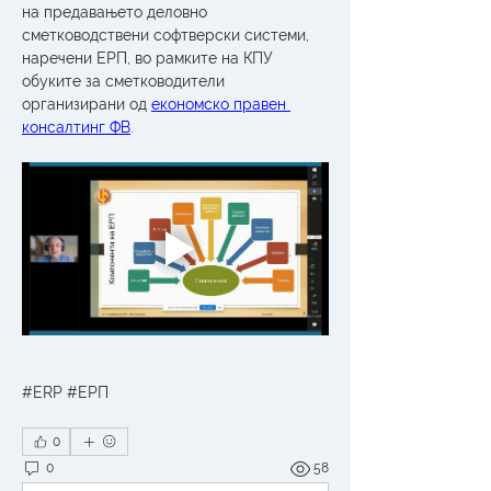
на предавањето деловно 
сметководствени софтверски системи, 
наречени ЕРП, во рамките на КПУ 
обуките за сметководители 
организирани од 
економско правен 
консалтинг ФВ
.
#ERP #ЕРП
0
0
58