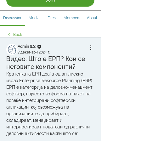
Discussion
Media
Files
Members
About
Back
Admin (LS)
7 декември 2024 г.
Видео: Што е ЕРП? Кои се
неговите компоненти?
Кратенката ЕРП доаѓа од англискиот 
израз Enterprise Resource Planning (ERP). 
ЕРП е категорија на деловно-менаџмент 
софтвер, најчесто во форма на пакет на 
повеќе интегрирани софтверски 
апликации, кој овозможува на 
организациите да прибираат, 
складираат, менаџираат и 
интерпретираат податоци од различни 
деловни активности какви што се: