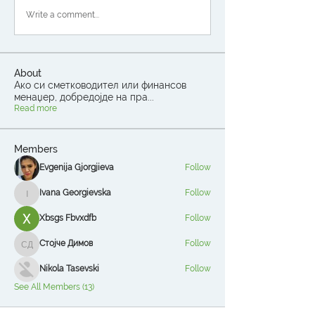
Write a comment...
About
Ако си сметководител или финансов
менаџер, добредојде на пра
...
Read more
Members
Evgenija Gjorgjieva
Follow
Ivana Georgievska
Follow
Ivana Georgievska
Xbsgs Fbvxdfb
Follow
Стојче Димов
Follow
Стојче Димов
Nikola Tasevski
Follow
See All Members (13)