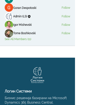
Follow
Goran Despotoski
Admin (LS)
Follow
Igor Mishevski
Follow
Tome Boshkovski
Follow
See All Members (11)
Логин Системи
Бизнис решенија базирани на Microsoft
Dynamics 365 Business Central,