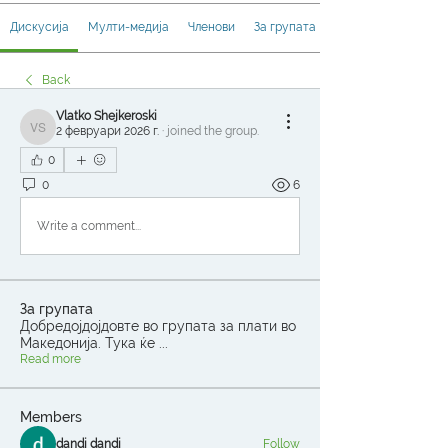
Дискусија
Мулти-медија
Членови
За групата
Back
Vlatko Shejkeroski
2 февруари 2026 г.
·
joined the group.
Vlatko Shejkeroski
0
0
6
Write a comment...
За групата
Добредојдојдовте во групата за плати во
Македонија. Тука ќе
...
Read more
Members
dandi dandi
Follow