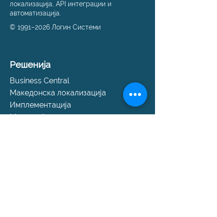
локализација, API интеграции и
автоматизација.
© 1991–2026 Логин Системи
Решенија
Business Central
Македонска локализација
Имплементација
Миграција на податоци
е‑Фактура API
е‑Фактура решенија
Поддршка
Помош и поддршка
SLA пакети