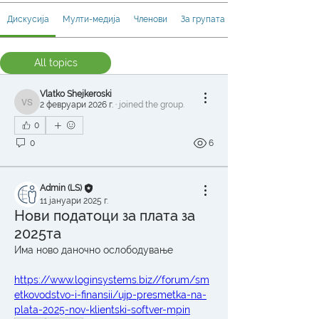
Дискусија
Мулти-медија
Членови
За групата
All topics
Вебинар (0)
Vlatko Shejkeroski
2 февруари 2026 г.
·
joined the group.
Vlatko Shejkeroski
0
0
6
Admin (LS)
11 јануари 2025 г.
Нови податоци за плата за
2025та
Има ново даночно ослободување
https://www.loginsystems.biz//forum/sm
etkovodstvo-i-finansii/ujp-presmetka-na-
plata-2025-nov-klientski-softver-mpin