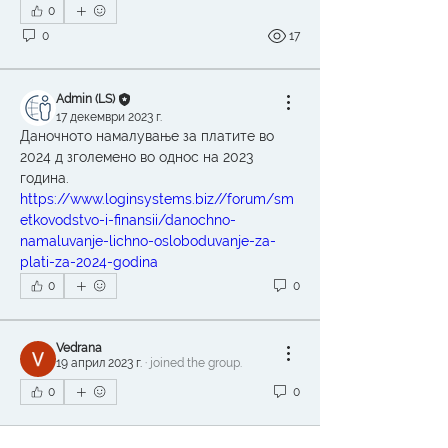
0
0
17
Admin (LS)
17 декември 2023 г.
Даночното намалување за платите во 
2024 д зголемено во однос на 2023 
година. 
https://www.loginsystems.biz//forum/sm
etkovodstvo-i-finansii/danochno-
namaluvanje-lichno-osloboduvanje-za-
plati-za-2024-godina
0
0
Vedrana
19 април 2023 г.
·
joined the group.
0
0