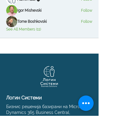
Igor Mishevski
Follow
Tome Boshkovski
Follow
See All Members (11)
Логин Системи
Бизнис решенија базирани на Microsoft
Dynamics 365 Business Central,
локализација, API интеграции и
автоматизација.
© 1991–2026 Логин Системи