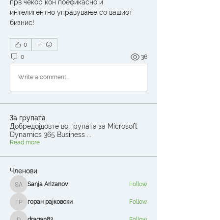
прв чекор кон поефикасно и 
интелигентно управување со вашиот 
бизнис!
0
0
36
Write a comment...
За групата
Добредојдовте во групата за Microsoft
Dynamics 365 Business
...
Read more
Членови
Sanja Arizanov
Follow
Sanja Arizanov
горан рајковски
Follow
горан рајковски
dragan82
Follow