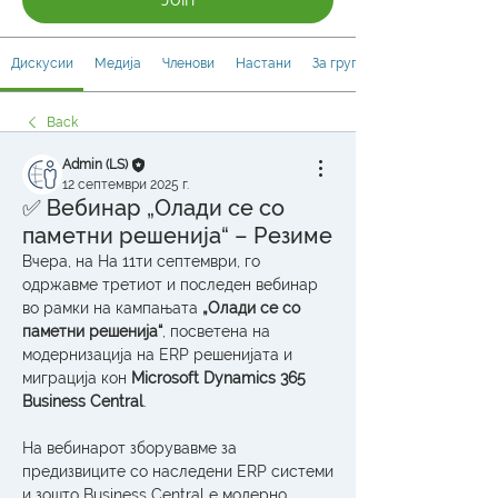
Дискусии
Медија
Членови
Настани
За групата
Back
Admin (LS)
12 септември 2025 г.
✅ Вебинар „Олади се со
паметни решенија“ – Резиме
Вчера, на На 11ти септември, го 
одржавме третиот и последен вебинар 
во рамки на кампањата 
„Олади се со 
паметни решенија“
, посветена на 
модернизација на ERP решенијата и 
миграција кон 
Microsoft Dynamics 365 
Business Central
.
На вебинарот зборувавме за 
предизвиците со наследени ERP системи 
и зошто Business Central е модерно, 