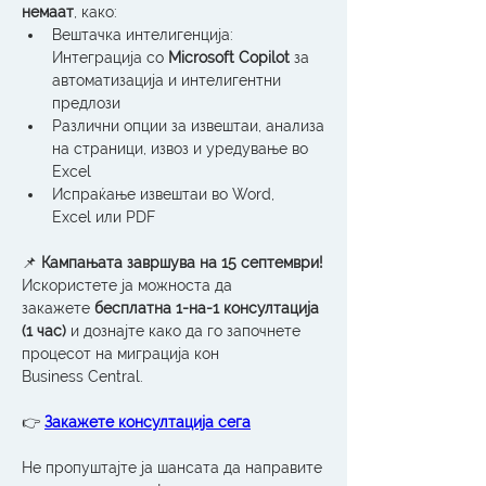
немаат
, како:
Вештачка интелигенција: 
Интеграција со 
Microsoft Copilot
 за 
автоматизација и интелигентни 
предлози
Различни опции за извештаи, анализа 
на страници, извоз и уредување во 
Excel
Испраќање извештаи во Word, 
Excel или PDF
📌 
Кампањата завршува на 15 септември!
Искористете ја можноста да 
закажете 
бесплатна 1-на-1 консултација 
(1 час)
 и дознајте како да го започнете 
процесот на миграција кон 
Business Central.
👉 
Закажете консултација сега
Не пропуштајте ја шансата да направите 