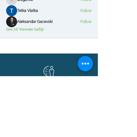
dragan82
Tetka Vlatka
Follow
Aleksandar Gacevski
Follow
See All Членови (1489)
Логин Системи
Бизнис решенија базирани на Microsoft
Dynamics 365 Business Central,
локализација, API интеграции и
автоматизација.
© 1991–2026 Логин Системи