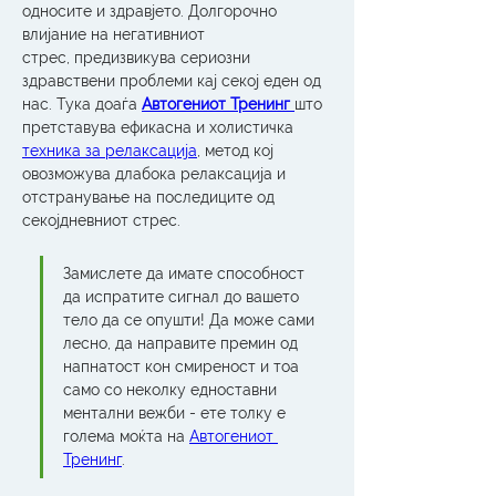
односите и здравјето. Долгорочно 
влијание на негативниот 
стрес, предизвикува сериозни 
здравствени проблеми кај секој еден од 
нас. Тука доаѓа 
Автогениот Тренинг 
што 
претставува ефикасна и холистичка 
техника за релаксација
, метод кој 
овозможува длабока релаксација и 
отстранување на последиците од 
секојдневниот стрес.
Замислете да имате способност 
да испратите сигнал до вашето 
тело да се опушти! Да може сами 
лесно, да направите премин од 
напнатост кон смиреност и тоа 
само со неколку едноставни 
ментални вежби - ете толку е 
голема моќта на 
Автогениот 
Тренинг
.