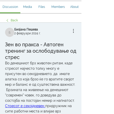
Discussion
Media
Files
Members
About
Back
Билјана Пешева
2 февруари 2024 г.
Билјана Пешева
Зен во пракса - Автоген
тренинг за ослободување од
стрес
Во денешниот брз животен ритам, каде 
стресот најчесто толку многу е 
присутен во секојдневието, да  имате 
алатка со која брзо ќе го вратите својот 
мир и баланс е од суштествена важност. 
 Брзината на живеење на денешниот 
“современ” човек, го доведува до 
состојба на постојан немир и напнатост. 
Стресот е секојдневен 
придружник на 
сите работни места и влијае врз 