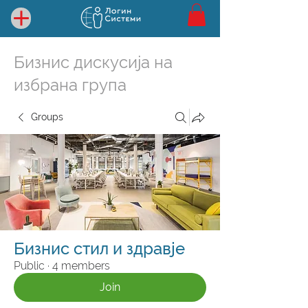
Бизнис дискусија на
избрана група
Groups
Бизнис стил и здравје
Public
·
4 members
Join