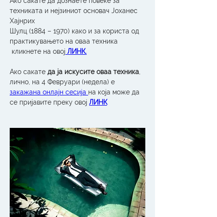
Ако сакате да дознаете повеќе за 
техниката и нејзиниот основач Јоханес 
Хајнрих
Шулц (1884 – 1970) како и за користа од 
практикувањето на оваа техника 
 кликнете на овој
ЛИНК.
Ако сакате 
да ја искусите оваа техника
, 
лично, на 4 Февруари (недела) е 
закажана онлајн сесија 
на која може да 
се пријавите преку овој 
ЛИНК