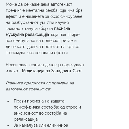
Може да се каже дека автогениот 
тренинг е ментална вежба која има брз 
ефект, и е наменета за брзо смирување 
на разбурканиот ум. Или научно 
кажано, станува збор за 
пасивна 
мускулна релаксација
, која пак влијае 
врз смирување на срцевиот ритам и 
дишењето, додека протокот на крв се 
зголемува, без несакани ефекти.
Некои оваа техника денес ја нарекуваат 
и како - 
Медитација на Западниот Свет.
Главните предности од примена на 
автогениот тренинг се:
Прави промена на вашата 
психофизичка состојба: од стрес и 
анксиозност во состојба на 
релаксација.
Ја намалува или елиминира 