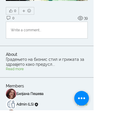
0
0
39
Write a comment...
About
Градењето на бизнис стил и грижата за
здравјето како предусл
...
Read more
Members
Билјана Пешева
Follow
Admin (LS)
Follow
Venko Gligorov
Follow
Branko Blazhevski New
Follow