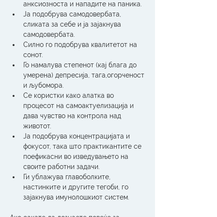
анксиозноста и нападите на паника.
Ја подобрува самодовербата, 
сликата за себе и ја зајакнува 
самодовербата.
Силно го подобрува квалитетот на 
сонот.
Го намалува степенот (кај блага до 
умерена) депресија, тага,огорченост 
и љубомора.
Се користки како алатка во 
процесот на самоактуелизација и 
дава чувство на контрола над 
животот.
Ја подобрува концентрацијата и 
фокусот, така што практикантите се 
поефикасни во изведувањето на 
своите работни задачи.
Ги ублажува главоболките, 
настинките и другите тегоби, го 
зајакнува имунолошкиот систем. 