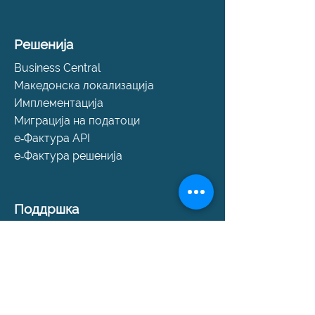
Решенија
Business Central
Македонска локализација
Имплементација
Миграција на податоци
е‑Фактура API
е‑Фактура решенија
Поддршка
Помош и поддршка
SLA пакети
Закажи консултација
Контакт