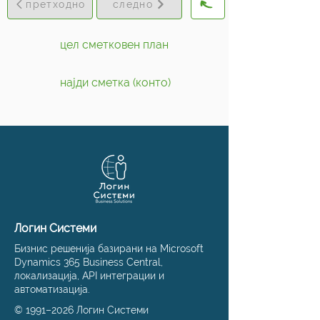
претходно
следно
цел сметковен план
најди сметка (конто)
Логин Системи
Бизнис решенија базирани на Microsoft
Dynamics 365 Business Central,
локализација, API интеграции и
автоматизација.
© 1991–2026 Логин Системи