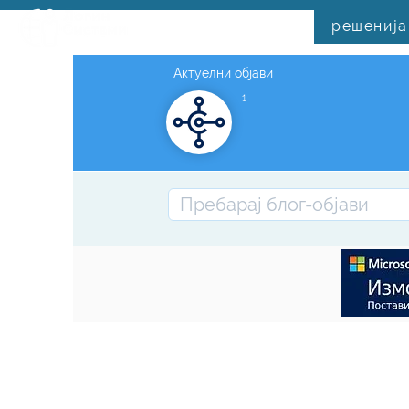
решенија
Актуелни објави
1