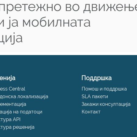
 претежно во движењ
и ја мобилната
ција
енија
Поддршка
ess Central
Помош и поддршка
донска локализација
SLA пакети
ементација
Закажи консултација
ација на податоци
Контакт
ктура API
ктура решенија