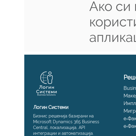
Ако си
корист
аплика
Реш
Busin
Маке
Импл
Логин Системи
Мигр
Бизнис решенија базирани на
е‑Фа
Microsoft Dynamics 365 Business
е‑Фа
Central, локализација, API
интеграции и автоматизација.