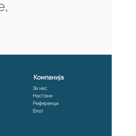
е,
Компанија
За нас
Настани
Референци
Блог