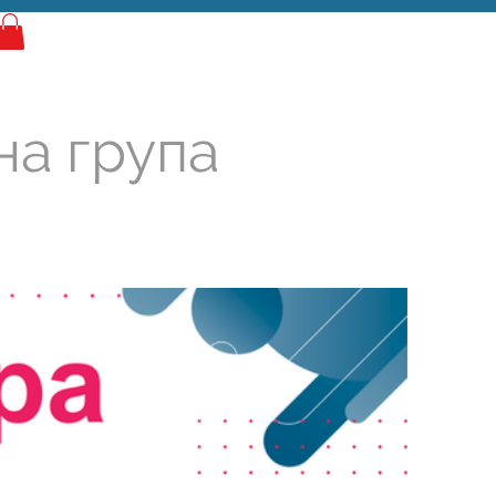
Најава
на група