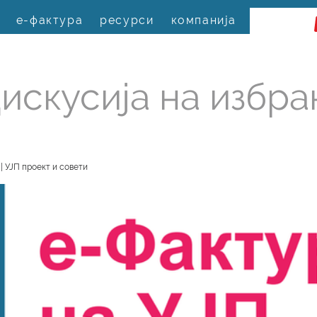
е-фактура
ресурси
компанија
искусија на избра
| УЈП проект и совети