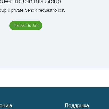
uest to Join this Group
oup is private. Send a request to join.
Request To Join
енија
Поддршка