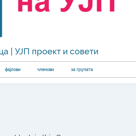
а | УЈП проект и совети
фајлови
членови
за групата