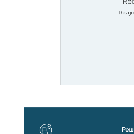
Req
This gr
Реш