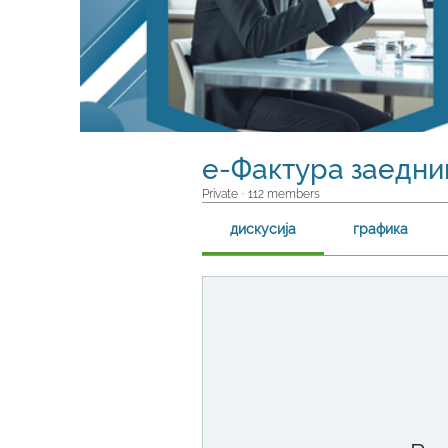
е-Фактура заедниц
Private
·
112 members
дискусија
графика