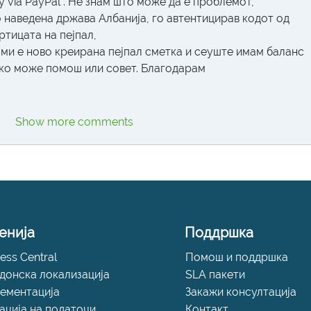
y via PayPal . Не знам што може да е проблемот, 
 наведена држава Албанија, го автентицирав кодот од 
ртицата на пејпал,
ми е ново креирана пејпал сметка и сеуште имам баланс 
, ако може помош или совет. Благодарам
Show more comments
енија
Поддршка
ess Central
Помош и поддршка
донска локализација
SLA пакети
ементација
Закажи консултација
ација на податоци
Контакт