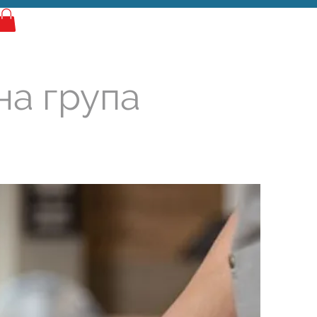
Најава
на група