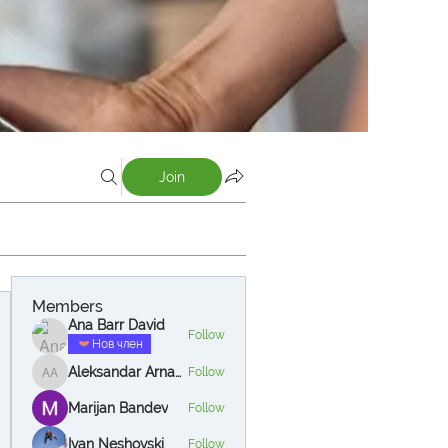
Join
Members
Ana Barr David
Follow
Нов член
Aleksandar Arnautov
Follow
Aleksandar Arnautov
Marijan Bandev
Follow
Ivan Neshovski
Follow