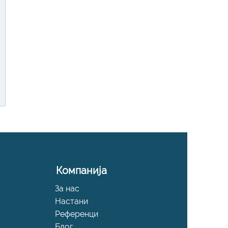
Компанија
За нас
Настани
Референци
Блог