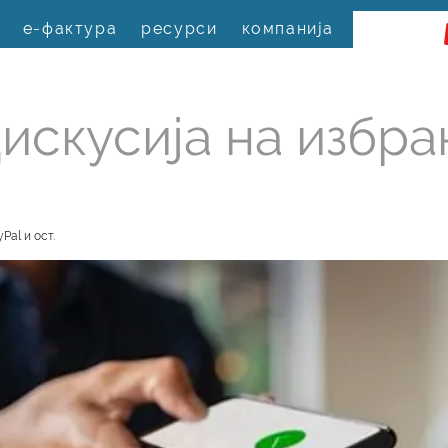
е-фактура
ресурси
компанија
искусија на избра
Pal и ост.