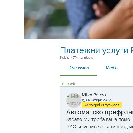
Платежни услуги P
Public
·
79 members
Discussion
Media
Back
Mitko Peroski
15 октомври 2020 г.
paypal ентузијаст
Автоматско префрла
Здраво!Ми треба ваша помош 
ВАС  и вашите совети пред м