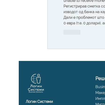
unable to receive mone
Регистрирав сметка со
изводот од банка на ка
Дали е проблемот што 
0 евра (т.е. 0 долари)
Like
Реш
Busin
Маке
Импл
Логин Системи
Мигр