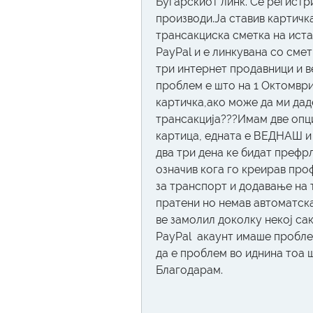
Бугарскиот линк. Се регистри
производи.Ја ставив картичка
трансакциска сметка на истат
PayPal и е линкувана со сметк
три интернет продавници и в
проблем е што на 1 Октомври
картичка,ако може да ми даде
трансакција???Имам две опци
картица, едната е ВЕДНАШ и з
два три дена ке бидат префрле
означив кога го креирав про
за транспорт и додавање на т
пратени но немав автоматска
ве замолил доколку некој сак
PayPal  акаунт имаше проблем
да е проблем во иднина тоа ш
Благодарам.