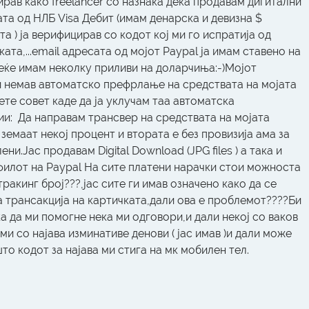
рав како freelancer со назнака дека продавам дигитални 
та од НЛБ Visa Дебит (имам денарска и девизна $ 
а ) ја верифицирав со кодот кој ми го испратија од 
ата,...email адресата од мојот Paypal ја имам ставено на 
еќе имам неколку приливи на доларчиња:-)Мојот 
 немав автоматско префрлање на средствата на мојата 
те совет каде да ја уклучам таа автоматска 
и:  Да направам трансвер на средствата на мојата 
емаат некој процент и втората е без провизија ама за 
ни.Jaс продавам Digital Download (JPG files ) а така и 
филот на Paypal На сите платени нарачки стои можноста 
ракинг број???,јас сите ги имав означено како да се 
 трансакција на картичката,дали ова е проблемот????Би 
а да ми помогне нека ми одговори,и дали некој со ваков 
и со најава изминативе денови ( јас имав )и дали може 
то кодот за најава ми стига на мк мобилен тел.