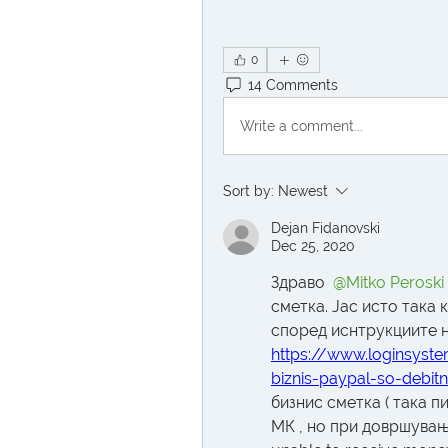
0
14 Comments
Write a comment...
Sort by:
Newest
Dejan Fidanovski
Dec 25, 2020
Здраво 
@Mitko Peroski
сметка. Јас исто така 
https://www.loginsyste
biznis-paypal-so-debit
бизнис сметка ( така 
МК , но при довршување