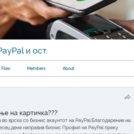
ayPal и ост.
Files
Members
About
ње на картичка???
во врска со бизнис акаунтот на PayPal.Благодарение на 
есец дена направив бизнис Профил на PayPal преку 