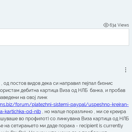
634 Views
 , од постов видов дека си направил пејпал бизнис 
користам дебитна картица Виза од НЛБ  банка, и пробав 
според иснтрукциите наведени на овој линк 
ms.biz/forum/platezhni-sistemi-paypal/uspeshno-kreiran-
na-kartichka-od-nlb
 , но малце поразлично , ми се креира 
пишуваше во профилот) со линкувана Виза картица од НЛБ 
 на сетирањето ми даде порака - recipient is currently 