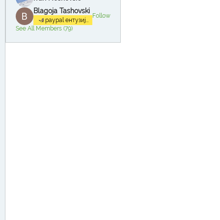
Blagoja Tashovski
Follow
paypal ентузијаст
See All Members (79)