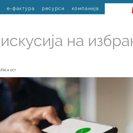
е-фактура
ресурси
компанија
искусија на избра
Pal и ост.