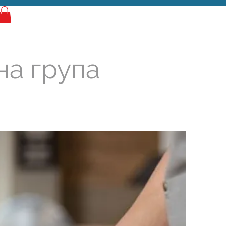
Најава
на група