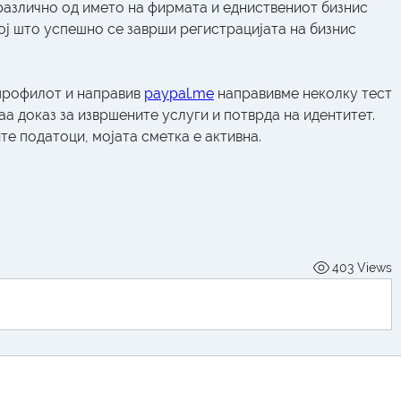
различно од името на фирмата и едниствениот бизнис 
ој што успешно се заврши регистрацијата на бизнис 
профилот и направив 
paypal.me
 направивме неколку тест 
а доказ за извршените услуги и потврда на идентитет. 
те податоци, мојата сметка е активна.
403 Views