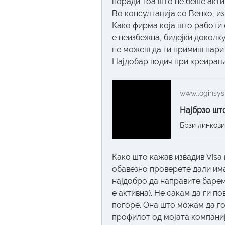
поради тоа што не беше акти
Во консултација со Венко, из
Како фирма која што работи со
е неизбежна, бидејќи доколку
не можеш да ги примиш парит
Најдобар водич при креирање
www.loginsys
Како што кажав извадив Visa 
обавезно проверете дали има
најдобро да направите барем
е активна). Не сакам да ги п
погоре. Она што можам да го 
профилот од мојата компанија