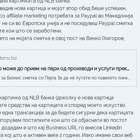
вна картичката од NLB banka. 
вадив нова картица и мојот втор обид беше успешен. 
 affiliate marketing потребата за Paypal во Македонија 
 не си во Европска унија и не поседуваш Paypal сметка 
е кои што се заработени. 
то на мојата сметка е овој пост на Венко Глигоров;
tems.biz
Најбрзо што може до прием на пари од производи и услуги преку Пејпал | форум
Брзи линкови за бизнис сметка со Пејпа За да не лутате по повеќето линкови, ова се најбитните линкови за креирање на бизнис сметка во Пејпал. Со бизнис сметката ќе можете да наплаќате преку Интернет со Пејпал. Претходна подготовка Не ја занемарувајте подготовката затоа што ако не ја изведете о
картичка од NLB банка (доколку е нова картица 
те средства на картицата и според моето искуство 
 една трансакција за да бидите сигурни дека картицата 
овторувам постапките кои што се објаснати во постот 
додадам е што кај Business URL го внесов Linkedin 
 кој што е активен веќе 2 години. Иако имаме свои веб 