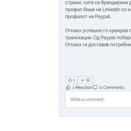
страни, сите се брендирани 
профил беше на Linkedin со к
профилот на Paypal. 
Откако успешно го креирав 
транскации. Од Paypal побара
Откако ги доставив потребни
1
1 Reaction
0 Comments
Write a comment...