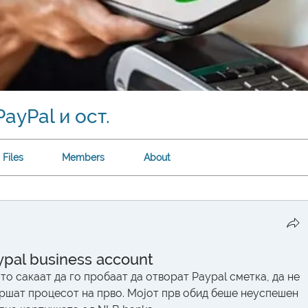
ayPal и ост.
Files
Members
About
pal business account
о сакаат да го пробаат да отворат Paypal сметка, да не 
вршат процесот на прво. Мојот прв обид беше неуспешен 