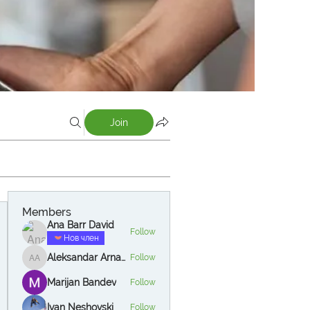
Join
Members
Ana Barr David
Follow
Нов член
Aleksandar Arnautov
Follow
Aleksandar Arnautov
Marijan Bandev
Follow
Ivan Neshovski
Follow