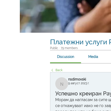
Платежни услуги P
Public
·
79 members
Discussion
Media
Back
nsdimovski
9 август 2023 г.
nsdimovski
Успешно креиран Pay
Морам да нагласам за сите шт
се откажуваат иако не го за