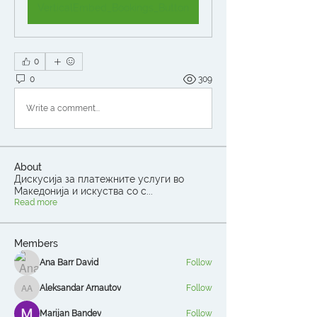
VerticalEmbed_Bookings_Button
0
0
309
Write a comment...
About
Дискусија за платежните услуги во
Македонија и искуства со с
...
Read more
Members
Ana Barr David
Follow
Aleksandar Arnautov
Follow
Aleksandar Arnautov
Marijan Bandev
Follow