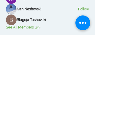
Ivan Neshovski
Follow
Blagoja Tashovski
Follow
See All Members (79)
Логин Системи
Бизнис решенија базирани на Microsoft
Dynamics 365 Business Central,
локализација, API интеграции и
автоматизација.
© 1991–2026 Логин Системи