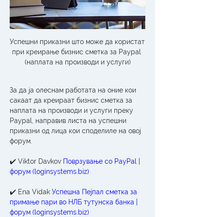
Успешни приказни што може да користат 
при креирање бизнис сметка за Paypal 
(наплата на производи и услуги)
За да ја олеснам работата на оние кои 
сакаат да креираат бизнис сметка за 
наплата на производи и услуги преку 
Paypal, направив листа на успешни 
приказни од лица кои споделиле на овој 
форум.
✔️ Viktor Davkov 
Поврзување со PayPal | 
форум (loginsystems.biz)
✔️ Ena Vidak 
Успешна Пејпал сметка за 
примање пари во НЛБ тутунска банка | 
форум (loginsystems.biz)