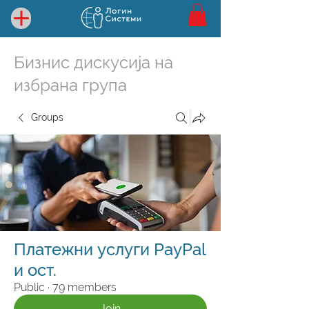
Бизнис дискусија на
избрана група
Groups
Платежни услуги PayPal
и ост.
Public
·
79 members
Join