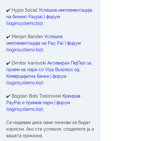
✔️ Hypio Social 
Успешна имплементација 
на бизнис Paypal | форум 
(loginsystems.biz)
✔️ Marijan Bandev 
Успешна 
имплементација на Pay Pal | форум 
(loginsystems.biz)
✔️ Dimitar Ivanovski 
Активиран ПејПал за 
прием на пари со Visa Business од 
Комерцијална банка | форум 
(loginsystems.biz)
✔️ Bogdan Bobi Todorovski 
Креирав 
PayPal и примив пари | форум 
(loginsystems.biz)
Се надевам дека овие линкови ќе бидат 
корисни. Ако сте успеале, споделете ја и 
вашата приказна.