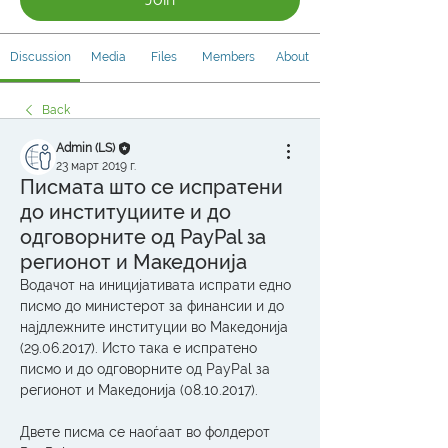
Discussion
Media
Files
Members
About
Back
Admin (LS)
23 март 2019 г.
Писмата што се испратени
до институциите и до
одговорните од PayPal за
регионот и Македонија
Водачот на иницијативата испрати едно 
писмо до министерот за финансии и до 
најдлежните институции во Македонија 
(29.06.2017). Исто така е испратено 
писмо и до одговорните од PayPal за 
регионот и Македонија (08.10.2017).
Двете писма се наоѓаат во фолдерот 