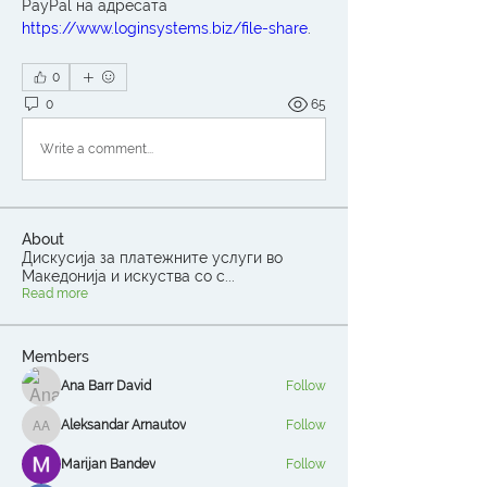
PayPal на адресата  
https://www.loginsystems.biz/file-share
. 
0
0
65
Write a comment...
About
Дискусија за платежните услуги во
Македонија и искуства со с
...
Read more
Members
Ana Barr David
Follow
Aleksandar Arnautov
Follow
Aleksandar Arnautov
Marijan Bandev
Follow