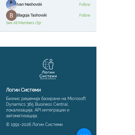
Ivan Neshovski
Follow
Blagoja Tashovski
Follow
See All Members (79)
Логин Системи
Бизнис решенија базирани на Microsoft
Dynamics 365 Business Central,
локализација, API интеграции и
автоматизација.
© 1991–2026 Логин Системи