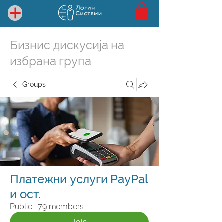
Бизнис дискусија на
избрана група
Groups
Платежни услуги PayPal
и ост.
Public
·
79 members
Join