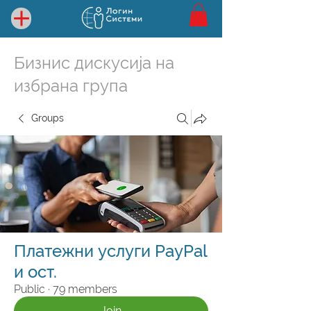
Бизнис дискусија на
избрана група
Groups
Платежни услуги PayPal
и ост.
Public
·
79 members
Join