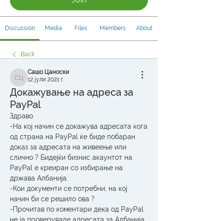
Discussion
Media
Files
Members
About
Back
Сашо Цаноски
12 јули 2021 г.
Сашо Цаноски
Докажување на адреса за
PayPal
Здраво
-На кој начин се докажува адресата кога 
од страна на PayPal ќе биде побаран 
доказ за адресата на живеење или 
слично ? Бидејќи бизнис акаунтот на 
PayPal е креиран со избирање на 
држава Албанија.
-Кои документи се потребни, на кој 
начин би се решило ова ?
-Прочитав по коментари дека од PayPal 
не ја проверувале адресата за Албанија, 