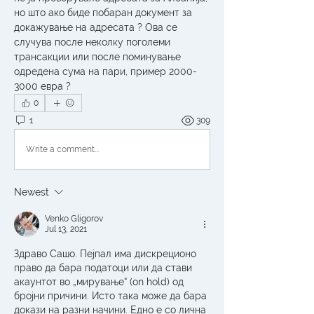
но што ако биде побаран документ за 
докажување на адресата ? Ова се 
случува после неколку поголеми 
трансакции или после поминување 
одредена сума на пари, пример 2000-
3000 евра ?
0
1
309
Write a comment...
Newest
Venko Gligorov
Jul 13, 2021
Здраво Сашо. Пејпал има дискреционо 
право да бара податоци или да стави 
акаунтот во „мирување“ (on hold) од 
бројни причини. Исто така може да бара 
докази на разни начини. Едно е со лична 