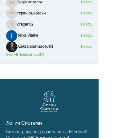
Sanja Arizanov
Follow
Sanja Arizanov
горан рајковски
Follow
горан рајковски
dragan82
Follow
dragan82
Tetka Vlatka
Follow
Aleksandar Gacevski
Follow
See All Членови (1489)
Логин Системи
Бизнис решенија базирани на Microsoft
Dynamics 365 Business Central,