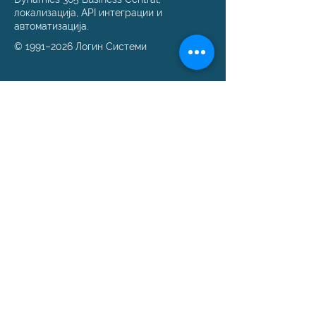
локализација, API интеграции и
автоматизација.
© 1991–2026 Логин Системи
Решенија
Business Central
Македонска локализација
Имплементација
Миграција на податоци
е‑Фактура API
е‑Фактура решенија
Поддршка
Помош и поддршка
SLA пакети