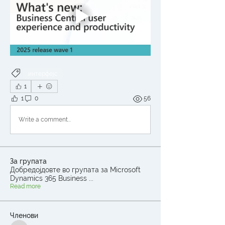
интерфејс
1
1
0
56
Write a comment...
За групата
Добредојдовте во групата за Microsoft
Dynamics 365 Business
...
Read more
Членови