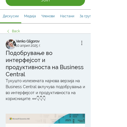
Дискусии
Медија
Членови
Настани
За групата
Back
Venko Gligorov
10 април 2025 г.
Подобрување во
интерфејсот и
продуктивноста на Business
Central
Тукушто излезената најнова верзија на 
Business Central вклучува подобрувања и 
во интерфејсот и продуктивноста на 
корисниците. 👀👇👇👇