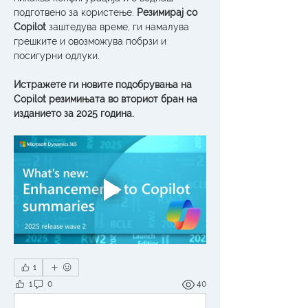
подготвено за користење. 
Резимирај со 
Copilot
 заштедува време, ги намалува 
грешките и овозможува побрзи и 
посигурни одлуки.
Истражете ги новите подобрувања на 
Copilot резимињата во вториот бран на 
изданието за 2025 година.
1
1
0
40