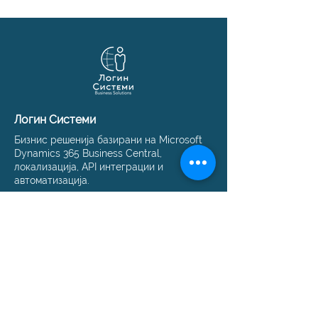
Логин Системи
Бизнис решенија базирани на Microsoft
Dynamics 365 Business Central,
локализација, API интеграции и
автоматизација.
© 1991–2026 Логин Системи
Решенија
Business Central
Македонска локализација
Имплементација