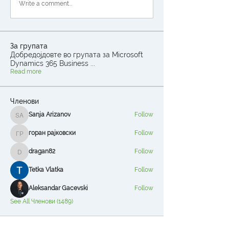
Write a comment...
За групата
Добредојдовте во групата за Microsoft
Dynamics 365 Business
...
Read more
Членови
Sanja Arizanov
Follow
Sanja Arizanov
горан рајковски
Follow
горан рајковски
dragan82
Follow
dragan82
Tetka Vlatka
Follow
Aleksandar Gacevski
Follow
See All Членови (1489)