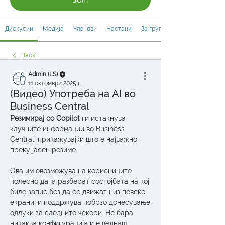
Дискусии
Медија
Членови
Настани
За групата
Back
Admin (LS)
11 октомври 2025 г.
(Видео) Употреба на AI во
Business Central
Резимирај со Copilot
 ги истакнува 
клучните информации во Business 
Central, прикажувајќи што е најважно 
преку јасен резиме.
Ова им овозможува на корисниците 
полесно да ја разберат состојбата на кој 
било запис без да се движат низ повеќе 
екрани, и поддржува побрзо донесување 
одлуки за следните чекори. Не бара 
никаква конфигурација и е веднаш 