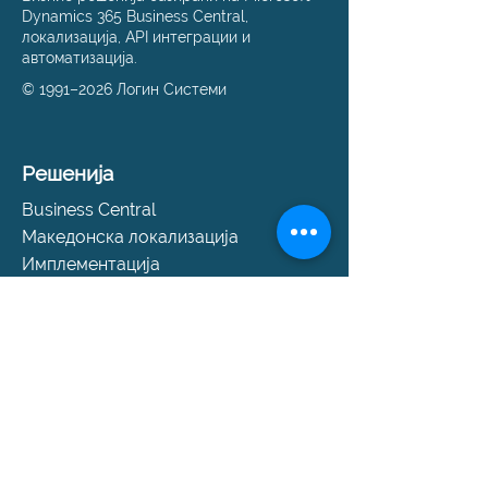
Dynamics 365 Business Central,
локализација, API интеграции и
автоматизација.
© 1991–2026 Логин Системи
Решенија
Business Central
Македонска локализација
Имплементација
Миграција на податоци
е‑Фактура API
е‑Фактура решенија
Поддршка
Помош и поддршка