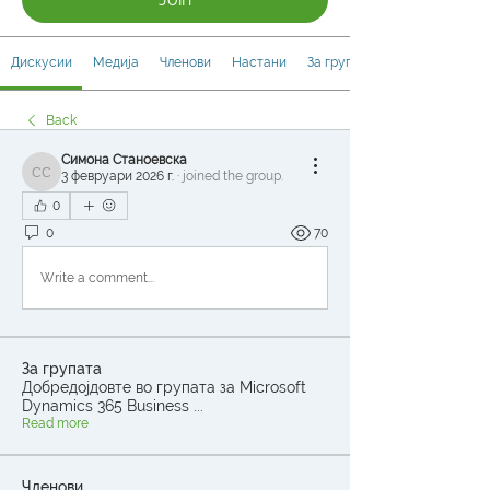
Дискусии
Медија
Членови
Настани
За групата
Back
Симона Станоевска
3 февруари 2026 г.
·
joined the group.
Симона Станоевска
0
0
70
Write a comment...
За групата
Добредојдовте во групата за Microsoft
Dynamics 365 Business
...
Read more
Членови