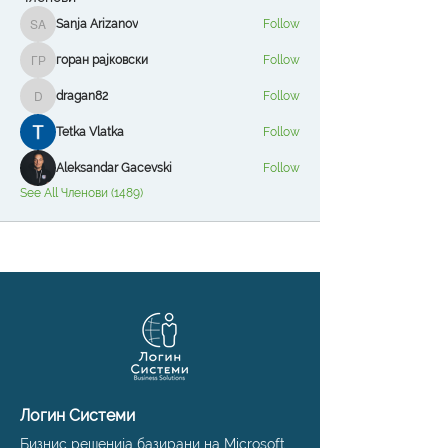
Sanja Arizanov
Follow
Sanja Arizanov
горан рајковски
Follow
горан рајковски
dragan82
Follow
dragan82
Tetka Vlatka
Follow
Aleksandar Gacevski
Follow
See All Членови (1489)
Логин Системи
Бизнис решенија базирани на Microsoft