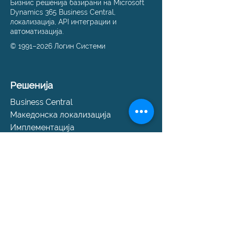
Бизнис решенија базирани на Microsoft
Dynamics 365 Business Central,
локализација, API интеграции и
автоматизација.
© 1991–2026 Логин Системи
Решенија
Business Central
Македонска локализација
Имплементација
Миграција на податоци
е‑Фактура API
е‑Фактура решенија
Поддршка
Помош и поддршка