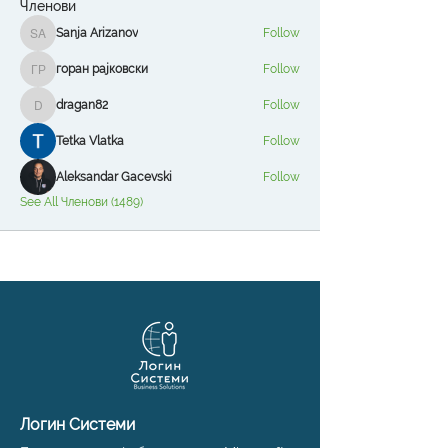
Членови
Sanja Arizanov
Follow
Sanja Arizanov
горан рајковски
Follow
горан рајковски
dragan82
Follow
dragan82
Tetka Vlatka
Follow
Aleksandar Gacevski
Follow
See All Членови (1489)
Логин Системи