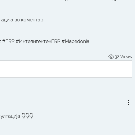
тација во коментар.
lot #ERP #ИнтелигентенERP #Macedonia
32 Views
лтација 👇👇👇