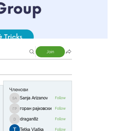
Join
Членови
Sanja Arizanov
Follow
Sanja Arizanov
горан рајковски
Follow
горан рајковски
dragan82
Follow
dragan82
Tetka Vlatka
Follow