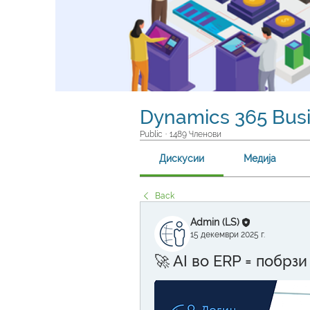
Dynamics 365 Busi
Public
·
1489 Членови
Дискусии
Медија
Back
Admin (LS)
15 декември 2025 г.
🚀 AI во ERP = побрзи