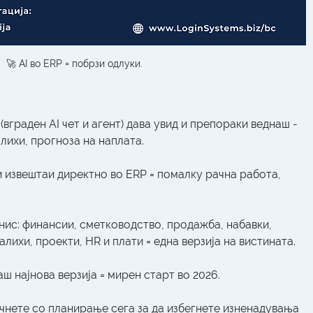
🚀 AI во ERP = побрзи одлуки.
 (вграден AI чет и агент) дава увид и препораки веднаш - 
лихи, прогноза на наплата.
 извештаи директно во ERP = помалку рачна работа, 
нис: финансии, сметководство, продажба, набавки, 
ихи, проекти, HR и плати = една верзија на вистината.
аш најнова верзија = мирен старт во 2026.
очнете со планирање сега за да избегнете изненадувања 