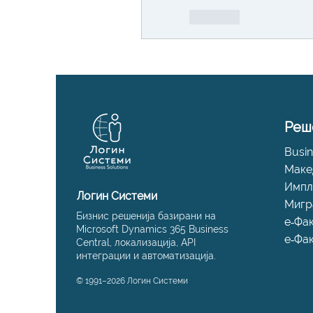
Like
Реш
Busin
Маке
Импл
Логин Системи
Мигр
Бизнис решенија базирани на
е‑Фа
Microsoft Dynamics 365 Business
е‑Фа
Central, локализација, API
интеграции и автоматизација.
© 1991–2026 Логин Системи