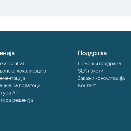
енија
Поддршка
ess Central
Помош и поддршка
донска локализација
SLA пакети
ементација
Закажи консултација
ација на податоци
Контакт
ктура API
ктура решенија