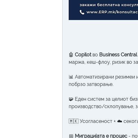
🤖 
Copilot
 во 
Business Central
маржа, кеш-флоу, ризик во за
📊 Автоматизирани резимеи и
побрзо затворање.
🧩 Еден систем за целиот биз
производство/склопување, зал
🇲🇰 Усогласеност + ☁️ секог
📅 
Миграцијата е процес
 - п