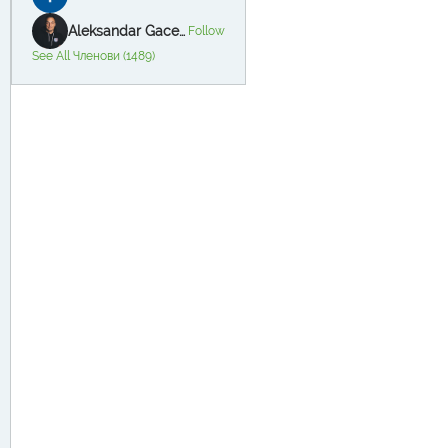
Aleksandar Gacevski
Follow
See All Членови (1489)