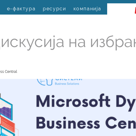
е-фактура
ресурси
компанија
искусија на избра
ss Central