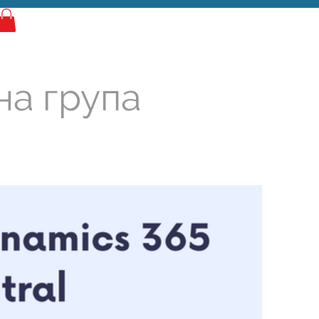
Најава
на група