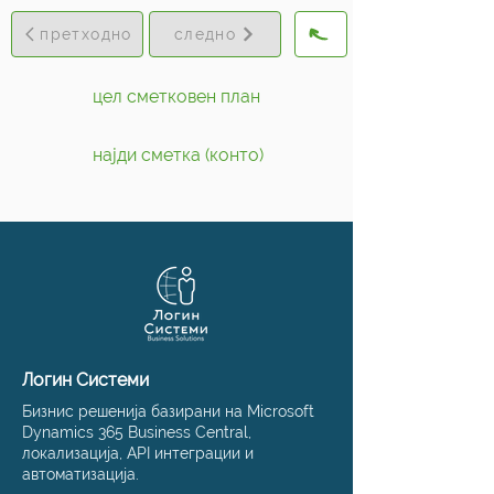
претходно
следно
цел сметковен план
најди сметка (конто)
Логин Системи
Бизнис решенија базирани на Microsoft
Dynamics 365 Business Central,
локализација, API интеграции и
автоматизација.