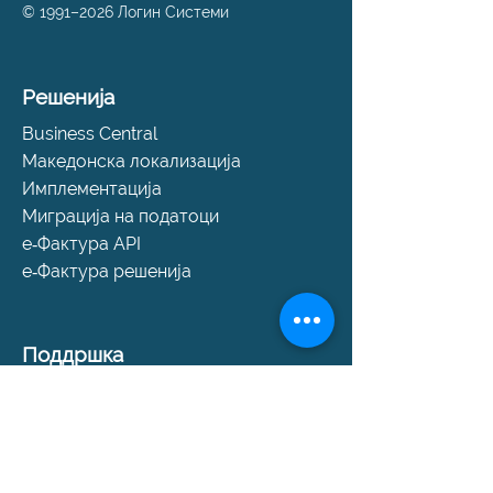
© 1991–2026 Логин Системи
Решенија
Business Central
Македонска локализација
Имплементација
Миграција на податоци
е‑Фактура API
е‑Фактура решенија
Поддршка
Помош и поддршка
SLA пакети
Закажи консултација
Контакт