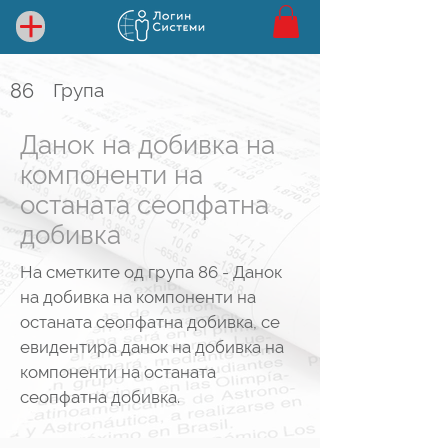
86
Група
Данок на добивка на
компоненти на
останата сеопфатна
добивка
На сметките од група 86 - Данок
на добивка на компоненти на
останата сеопфатна добивка, се
евидентира данок на добивка на
компоненти на останата
сеопфатна добивка.