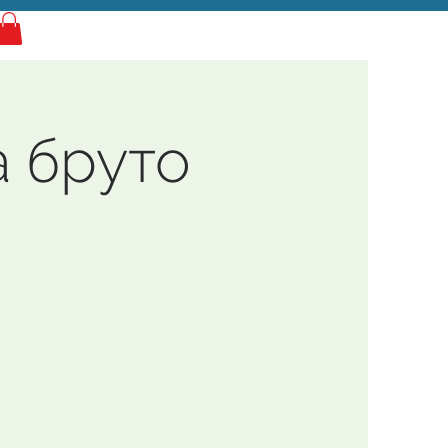
Најава
а бруто