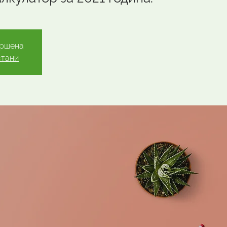
вршена
стани