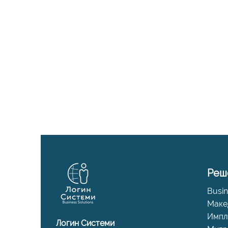
Реш
Busin
Маке
Импл
Логин Системи