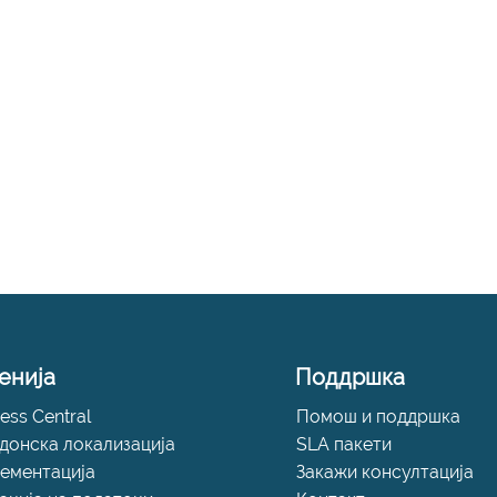
енија
Поддршка
ess Central
Помош и поддршка
донска локализација
SLA пакети
ементација
Закажи консултација