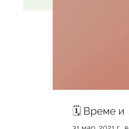
🗓️ Време и
31 мар. 2021 г., 