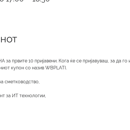
анот
 за првите 10 пријавени. Кога ќе се пријавуваш, за да го
ниот купон со назив WBPLATI. 
за сметководство, 
нт за ИТ технологии, 