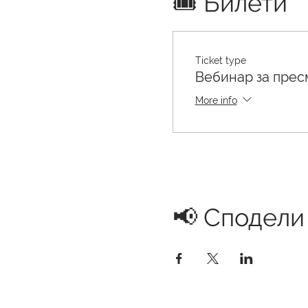
🎟️ Билети
Ticket type
Вебинар за прес
More info
📢 Сподели .