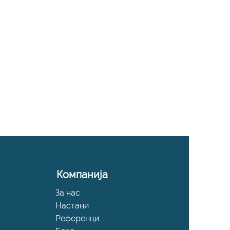
Компанија
За нас
Настани
Референци