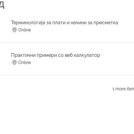
д
Терминологија за плати и начини за пресметка
Online
Практични примери со веб калкулатор
Online
1 more ite