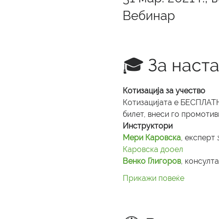
Вебинар
🎓 За наст
Котизација за учество
Котизацијата е БЕСПЛАТНА
билет, внеси го промотив
Инструктори
Мери Каровска
, експерт 
Каровска дооел
Венко Глигоров
, консулта
Прикажи повеќе