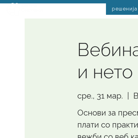
решенија
Вебина
и нето
сре., 31 мар.
  |  
В
Основи за прес
плати со практ
вежби со веб ка