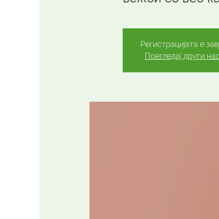
Регистрацијата е за
Прегледај други на