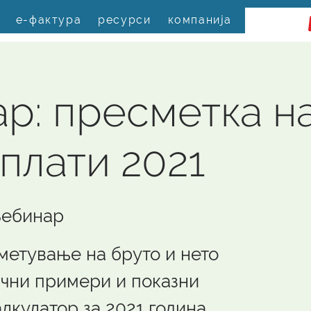
е-фактура
ресурси
компанија
р: пресметка н
 плати 2021
ебинар
метување на бруто и нето
ични примери и показни
лкулатор за 2021 година.