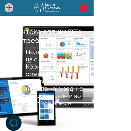
Клиентска апликација
и употребливост
Подеднакво одличен
на сите уреди:
Користи го
сметководството и
деловниот софтвер
на било кој уред, на
било кој начин и во
било кое време