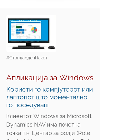
#СтандарденПакет
Апликација за Windows
Користи го компјутерот или
лаптопот што моментално
го поседуваш
Клиентот Windows за Microsoft
Dynamics NAV има почетна
точка т.н. Центар за ролји (Role